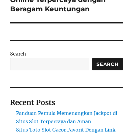
Beragam Keuntungan
Search
SEARCH
Recent Posts
Panduan Pemula Memenangkan Jackpot di
Situs Slot Terpercaya dan Aman
Situs Toto Slot Gacor Favorit Dengan Link