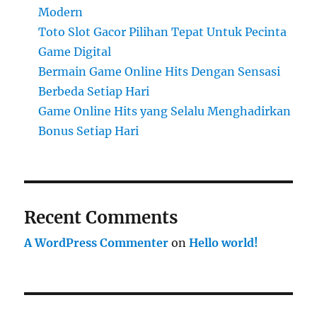
Modern
Toto Slot Gacor Pilihan Tepat Untuk Pecinta
Game Digital
Bermain Game Online Hits Dengan Sensasi
Berbeda Setiap Hari
Game Online Hits yang Selalu Menghadirkan
Bonus Setiap Hari
Recent Comments
A WordPress Commenter
on
Hello world!