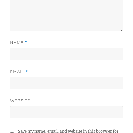
NAME
*
EMAIL
*
WEBSITE
Save my name, email, and website in this browser for