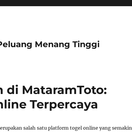
 Peluang Menang Tinggi
 di MataramToto:
nline Terpercaya
rupakan salah satu platform togel online yang semakin