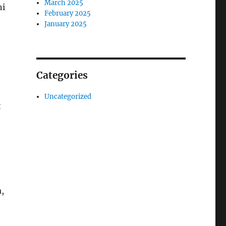
March 2025
ni
February 2025
January 2025
Categories
Uncategorized
t
,