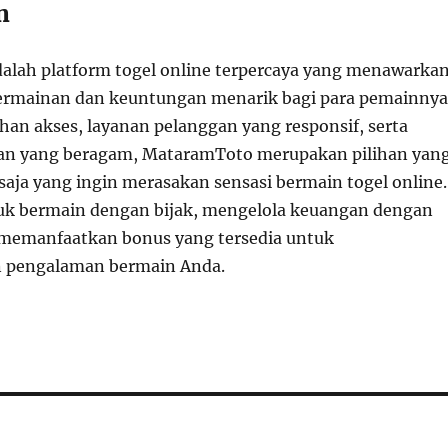
n
lah platform togel online terpercaya yang menawarka
permainan dan keuntungan menarik bagi para pemainnya
n akses, layanan pelanggan yang responsif, serta
nan yang beragam, MataramToto merupakan pilihan yan
 saja yang ingin merasakan sensasi bermain togel online.
uk bermain dengan bijak, mengelola keuangan dengan
u memanfaatkan bonus yang tersedia untuk
 pengalaman bermain Anda.