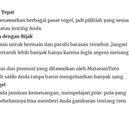
g Tepat
awarkan berbagai pasar togel, jadi pilihlah yang sesua
atau insting Anda.
 dengan Bijak
an untuk bermain dan patuhi batasan tersebut. Jangan
ertaruh lebih banyak hanya karena ingin segera menang
us dan promosi yang ditawarkan oleh MataramToto
 saldo Anda tanpa harus mengeluarkan banyak uang.
gel
 ada jaminan kemenangan, mempelajari pola-pola yang
 sebelumnya bisa memberi Anda gambaran tentang tren