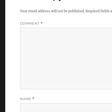
Your email address will not be published.
Required fields
COMMENT
*
NAME
*