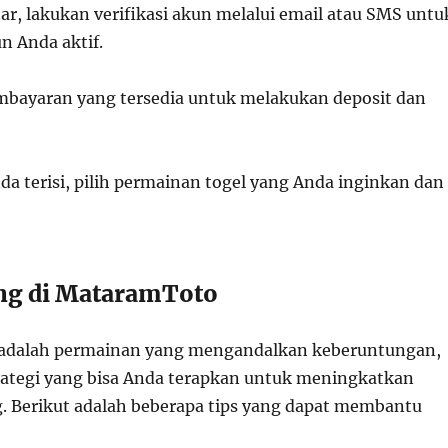
ar, lakukan verifikasi akun melalui email atau SMS untu
 Anda aktif.
mbayaran yang tersedia untuk melakukan deposit dan
da terisi, pilih permainan togel yang Anda inginkan dan
ng di MataramToto
 adalah permainan yang mengandalkan keberuntungan,
rategi yang bisa Anda terapkan untuk meningkatkan
 Berikut adalah beberapa tips yang dapat membantu