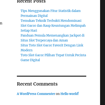
Recent Posts
Tips Menggunakan Fitur Statistik dalam
Permainan Digital
Temukan Teknik Terbukti Mendominasi
am
Slot Gacor dan Raup Keuntungan Melimpah
Setiap Hari
Panduan Pemula Memenangkan Jackpot di
Situs Slot Terpercaya dan Aman
Situs Toto Slot Gacor Favorit Dengan Link
Modern
Toto Slot Gacor Pilihan Tepat Untuk Pecinta
Game Digital
Recent Comments
A WordPress Commenter
on
Hello world!