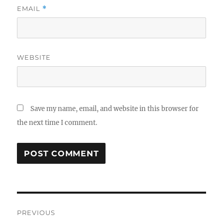
EMAIL
*
WEBSITE
Save my name, email, and website in this browser for
the next time I comment.
Post
PREVIOUS