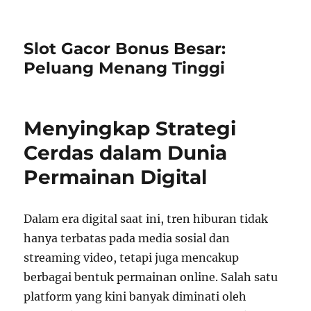
Slot Gacor Bonus Besar:
Peluang Menang Tinggi
Menyingkap Strategi
Cerdas dalam Dunia
Permainan Digital
Dalam era digital saat ini, tren hiburan tidak
hanya terbatas pada media sosial dan
streaming video, tetapi juga mencakup
berbagai bentuk permainan online. Salah satu
platform yang kini banyak diminati oleh