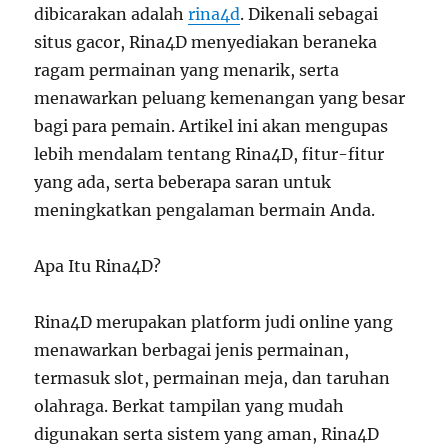
dibicarakan adalah
rina4d
. Dikenali sebagai
situs gacor, Rina4D menyediakan beraneka
ragam permainan yang menarik, serta
menawarkan peluang kemenangan yang besar
bagi para pemain. Artikel ini akan mengupas
lebih mendalam tentang Rina4D, fitur-fitur
yang ada, serta beberapa saran untuk
meningkatkan pengalaman bermain Anda.
Apa Itu Rina4D?
Rina4D merupakan platform judi online yang
menawarkan berbagai jenis permainan,
termasuk slot, permainan meja, dan taruhan
olahraga. Berkat tampilan yang mudah
digunakan serta sistem yang aman, Rina4D