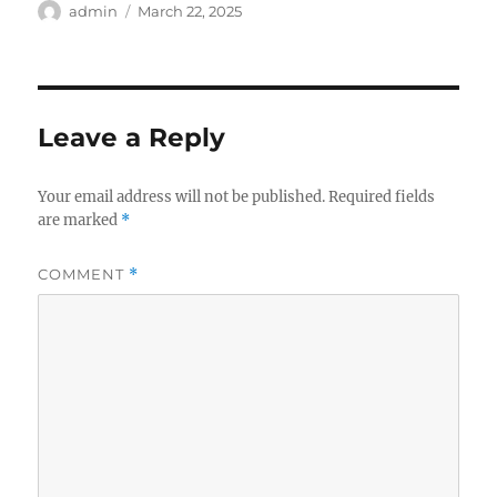
Author
Posted
admin
March 22, 2025
on
Leave a Reply
Your email address will not be published.
Required fields
are marked
*
COMMENT
*