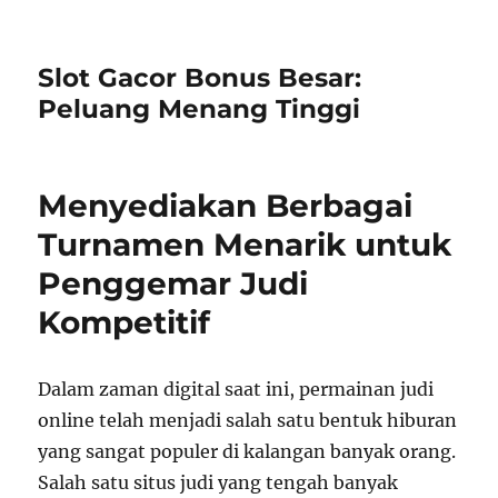
Slot Gacor Bonus Besar:
Peluang Menang Tinggi
Menyediakan Berbagai
Turnamen Menarik untuk
Penggemar Judi
Kompetitif
Dalam zaman digital saat ini, permainan judi
online telah menjadi salah satu bentuk hiburan
yang sangat populer di kalangan banyak orang.
Salah satu situs judi yang tengah banyak