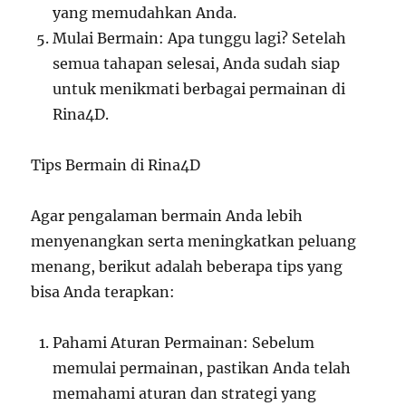
yang memudahkan Anda.
Mulai Bermain: Apa tunggu lagi? Setelah
semua tahapan selesai, Anda sudah siap
untuk menikmati berbagai permainan di
Rina4D.
Tips Bermain di Rina4D
Agar pengalaman bermain Anda lebih
menyenangkan serta meningkatkan peluang
menang, berikut adalah beberapa tips yang
bisa Anda terapkan:
Pahami Aturan Permainan: Sebelum
memulai permainan, pastikan Anda telah
memahami aturan dan strategi yang