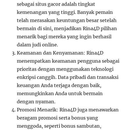
sebagai situs gacor adalah tingkat
kemenangan yang tinggi. Banyak pemain
telah merasakan keuntungan besar setelah
bermain di sini, menjadikan Rina4D pilihan
menarik bagi mereka yang ingin berhasil
dalam judi online.
Keamanan dan Kenyamanan: Rina4D
menempatkan keamanan pengguna sebagai
prioritas dengan menggunakan teknologi
enkripsi canggih. Data pribadi dan transaksi
keuangan Anda terjaga dengan baik,
memungkinkan Anda untuk bermain
dengan nyaman.
Promosi Menarik: Rina4D juga menawarkan
beragam promosi serta bonus yang
menggoda, seperti bonus sambutan,