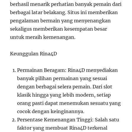
berhasil menarik perhatian banyak pemain dari
berbagai latar belakang. Situs ini memberikan
pengalaman bermain yang menyenangkan
sekaligus memberikan kesempatan besar
untuk meraih kemenangan.
Keunggulan Rina4D
Permainan Beragam: Rina4D menyediakan
banyak pilihan permainan yang sesuai
dengan berbagai selera pemain. Dari slot
klasik hingga yang lebih modern, setiap
orang pasti dapat menemukan sesuatu yang
cocok dengan keinginannya.
Persentase Kemenangan Tinggi: Salah satu
faktor yang membuat Rina4D terkenal