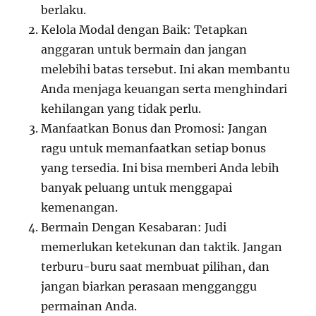
berlaku.
Kelola Modal dengan Baik: Tetapkan
anggaran untuk bermain dan jangan
melebihi batas tersebut. Ini akan membantu
Anda menjaga keuangan serta menghindari
kehilangan yang tidak perlu.
Manfaatkan Bonus dan Promosi: Jangan
ragu untuk memanfaatkan setiap bonus
yang tersedia. Ini bisa memberi Anda lebih
banyak peluang untuk menggapai
kemenangan.
Bermain Dengan Kesabaran: Judi
memerlukan ketekunan dan taktik. Jangan
terburu-buru saat membuat pilihan, dan
jangan biarkan perasaan mengganggu
permainan Anda.