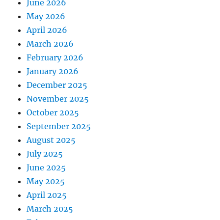
June 2026
May 2026
April 2026
March 2026
February 2026
January 2026
December 2025
November 2025
October 2025
September 2025
August 2025
July 2025
June 2025
May 2025
April 2025
March 2025