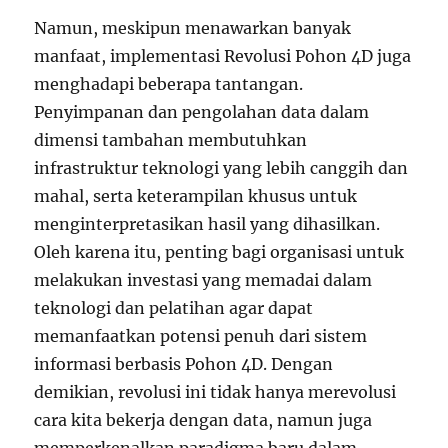
Namun, meskipun menawarkan banyak
manfaat, implementasi Revolusi Pohon 4D juga
menghadapi beberapa tantangan.
Penyimpanan dan pengolahan data dalam
dimensi tambahan membutuhkan
infrastruktur teknologi yang lebih canggih dan
mahal, serta keterampilan khusus untuk
menginterpretasikan hasil yang dihasilkan.
Oleh karena itu, penting bagi organisasi untuk
melakukan investasi yang memadai dalam
teknologi dan pelatihan agar dapat
memanfaatkan potensi penuh dari sistem
informasi berbasis Pohon 4D. Dengan
demikian, revolusi ini tidak hanya merevolusi
cara kita bekerja dengan data, namun juga