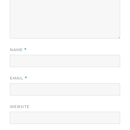
NAME
*
EMAIL
*
WEBSITE