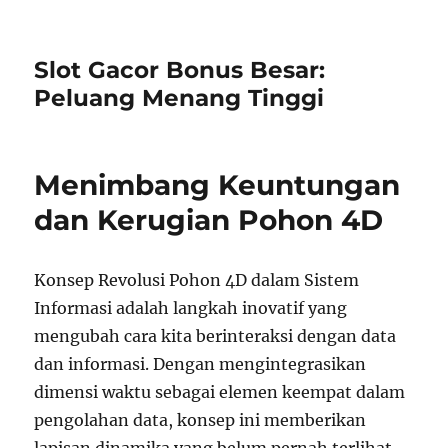
Slot Gacor Bonus Besar:
Peluang Menang Tinggi
Menimbang Keuntungan
dan Kerugian Pohon 4D
Konsep Revolusi Pohon 4D dalam Sistem
Informasi adalah langkah inovatif yang
mengubah cara kita berinteraksi dengan data
dan informasi. Dengan mengintegrasikan
dimensi waktu sebagai elemen keempat dalam
pengolahan data, konsep ini memberikan