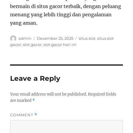
bermain di situs gacor terbaik, dengan peluang
menang yang lebih tinggi dan pengalaman
yang aman.
Author
Posted
Tags
admin
December 25, 2025
situs slot
,
situs slot
on
gacor
,
slot gacor
,
slot gacor hari ini
Leave a Reply
Your email address will not be published.
Required fields
are marked
*
COMMENT
*