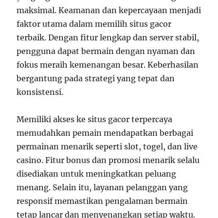
maksimal. Keamanan dan kepercayaan menjadi
faktor utama dalam memilih situs gacor
terbaik. Dengan fitur lengkap dan server stabil,
pengguna dapat bermain dengan nyaman dan
fokus meraih kemenangan besar. Keberhasilan
bergantung pada strategi yang tepat dan
konsistensi.
Memiliki akses ke situs gacor terpercaya
memudahkan pemain mendapatkan berbagai
permainan menarik seperti slot, togel, dan live
casino. Fitur bonus dan promosi menarik selalu
disediakan untuk meningkatkan peluang
menang. Selain itu, layanan pelanggan yang
responsif memastikan pengalaman bermain
tetap lancar dan menyenangkan setiap waktu.