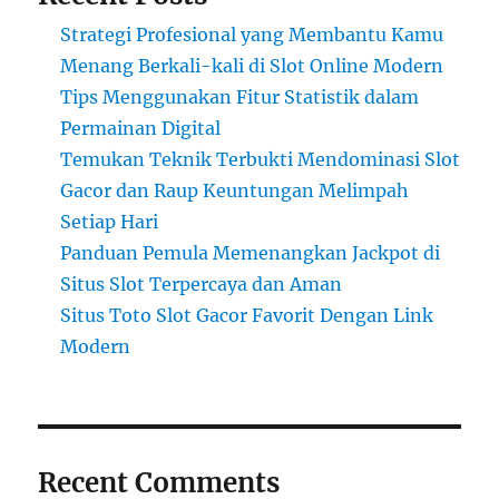
Strategi Profesional yang Membantu Kamu
Menang Berkali-kali di Slot Online Modern
Tips Menggunakan Fitur Statistik dalam
Permainan Digital
Temukan Teknik Terbukti Mendominasi Slot
Gacor dan Raup Keuntungan Melimpah
Setiap Hari
Panduan Pemula Memenangkan Jackpot di
Situs Slot Terpercaya dan Aman
Situs Toto Slot Gacor Favorit Dengan Link
Modern
Recent Comments