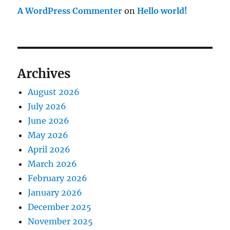
A WordPress Commenter
on
Hello world!
Archives
August 2026
July 2026
June 2026
May 2026
April 2026
March 2026
February 2026
January 2026
December 2025
November 2025