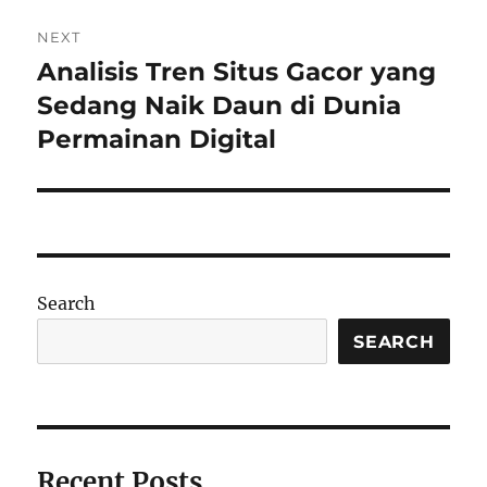
NEXT
Analisis Tren Situs Gacor yang
Next
post:
Sedang Naik Daun di Dunia
Permainan Digital
Search
SEARCH
Recent Posts