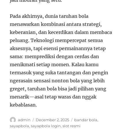
jadi hiburan yang seru.
Pada akhirnya, dunia taruhan bola
menawarkan kombinasi antara strategi,
keberanian, dan kecerdikan dalam membaca
peluang. Teknologi mempercepat semua
aksesnya, tapi esensi permainannya tetap
sama: memprediksi dengan cerdas dan
menikmati setiap momen. Kalau kamu
termasuk yang suka tantangan dan pengin
ngerasain sensasi nonton bola yang lebih
greget, taruhan bola bisa jadi pilihan yang
menarik—asal tetap waras dan nggak
kebablasan.
Author
Posted
Tags
admin
December 2, 2025
bandar bola
,
on
sayapbola
,
sayapbola login
,
slot resmi