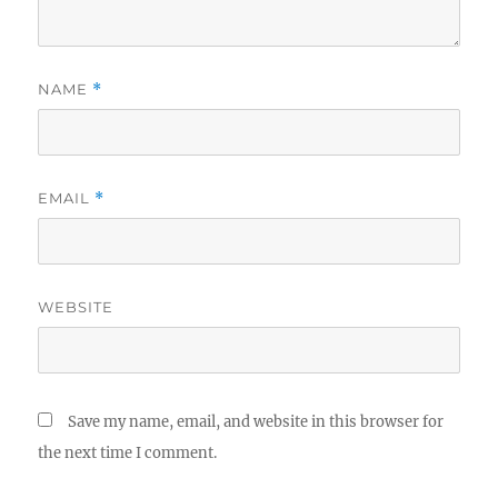
NAME
*
EMAIL
*
WEBSITE
Save my name, email, and website in this browser for
the next time I comment.