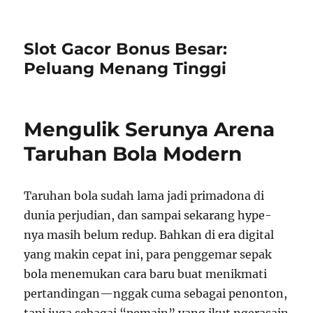
Slot Gacor Bonus Besar:
Peluang Menang Tinggi
Mengulik Serunya Arena
Taruhan Bola Modern
Taruhan bola sudah lama jadi primadona di
dunia perjudian, dan sampai sekarang hype-
nya masih belum redup. Bahkan di era digital
yang makin cepat ini, para penggemar sepak
bola menemukan cara baru buat menikmati
pertandingan—nggak cuma sebagai penonton,