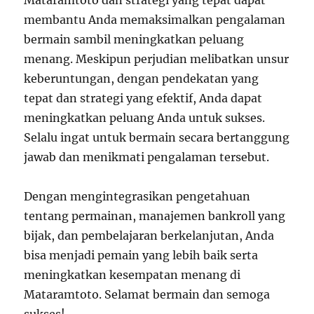
Mataramtoto dan strategi yang tepat dapat
membantu Anda memaksimalkan pengalaman
bermain sambil meningkatkan peluang
menang. Meskipun perjudian melibatkan unsur
keberuntungan, dengan pendekatan yang
tepat dan strategi yang efektif, Anda dapat
meningkatkan peluang Anda untuk sukses.
Selalu ingat untuk bermain secara bertanggung
jawab dan menikmati pengalaman tersebut.
Dengan mengintegrasikan pengetahuan
tentang permainan, manajemen bankroll yang
bijak, dan pembelajaran berkelanjutan, Anda
bisa menjadi pemain yang lebih baik serta
meningkatkan kesempatan menang di
Mataramtoto. Selamat bermain dan semoga