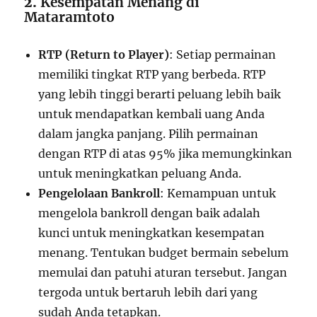
2.
Kesempatan Menang di
Mataramtoto
RTP (Return to Player)
: Setiap permainan
memiliki tingkat RTP yang berbeda. RTP
yang lebih tinggi berarti peluang lebih baik
untuk mendapatkan kembali uang Anda
dalam jangka panjang. Pilih permainan
dengan RTP di atas 95% jika memungkinkan
untuk meningkatkan peluang Anda.
Pengelolaan Bankroll
: Kemampuan untuk
mengelola bankroll dengan baik adalah
kunci untuk meningkatkan kesempatan
menang. Tentukan budget bermain sebelum
memulai dan patuhi aturan tersebut. Jangan
tergoda untuk bertaruh lebih dari yang
sudah Anda tetapkan.