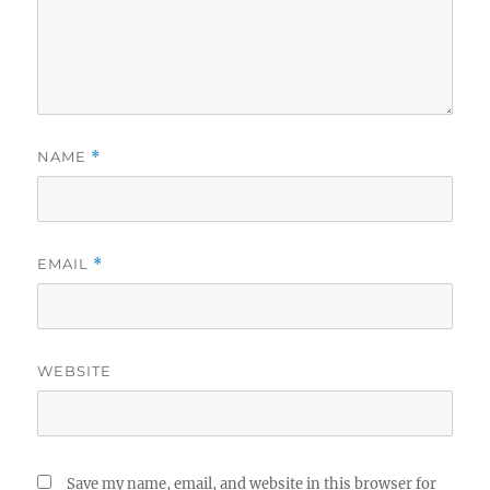
NAME
*
EMAIL
*
WEBSITE
Save my name, email, and website in this browser for