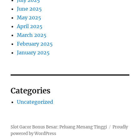
July 2025
June 2025
May 2025
April 2025
March 2025
February 2025
January 2025
Categories
Uncategorized
Slot Gacor Bonus Besar: Peluang Menang Tinggi
Proudly
powered by WordPress