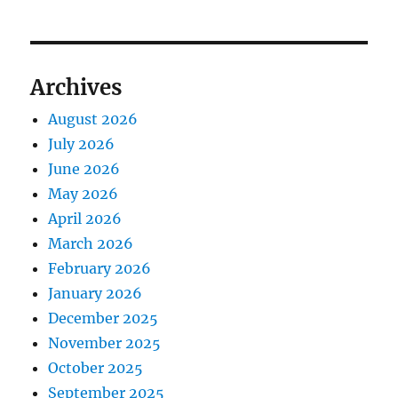
Archives
August 2026
July 2026
June 2026
May 2026
April 2026
March 2026
February 2026
January 2026
December 2025
November 2025
October 2025
September 2025