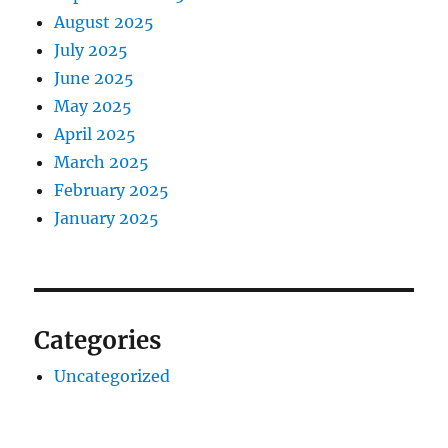
August 2025
July 2025
June 2025
May 2025
April 2025
March 2025
February 2025
January 2025
Categories
Uncategorized