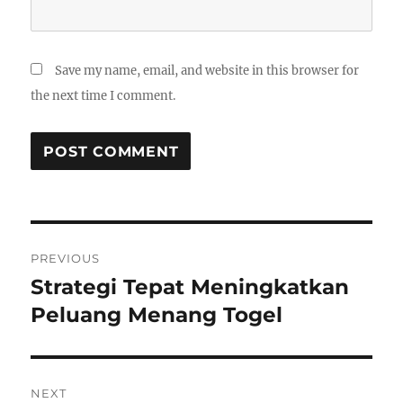
Save my name, email, and website in this browser for
the next time I comment.
Post
PREVIOUS
navigation
Strategi Tepat Meningkatkan
Previous
post:
Peluang Menang Togel
NEXT