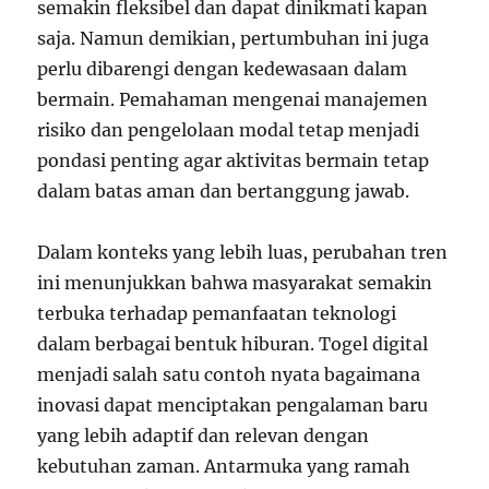
semakin fleksibel dan dapat dinikmati kapan
saja. Namun demikian, pertumbuhan ini juga
perlu dibarengi dengan kedewasaan dalam
bermain. Pemahaman mengenai manajemen
risiko dan pengelolaan modal tetap menjadi
pondasi penting agar aktivitas bermain tetap
dalam batas aman dan bertanggung jawab.
Dalam konteks yang lebih luas, perubahan tren
ini menunjukkan bahwa masyarakat semakin
terbuka terhadap pemanfaatan teknologi
dalam berbagai bentuk hiburan. Togel digital
menjadi salah satu contoh nyata bagaimana
inovasi dapat menciptakan pengalaman baru
yang lebih adaptif dan relevan dengan
kebutuhan zaman. Antarmuka yang ramah