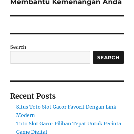
Membantu Kemenangan Anda
Search
SEARCH
Recent Posts
Situs Toto Slot Gacor Favorit Dengan Link
Modern
Toto Slot Gacor Pilihan Tepat Untuk Pecinta
Game Digital