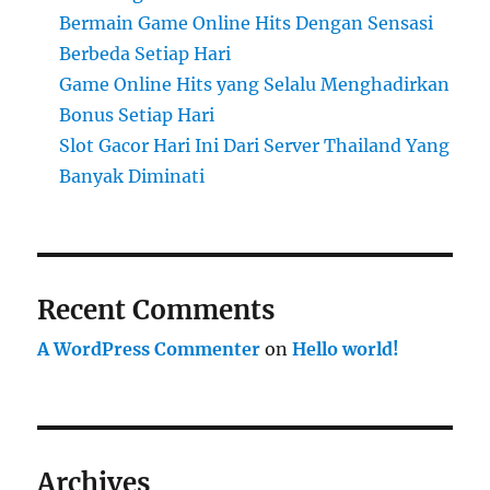
Bermain Game Online Hits Dengan Sensasi
Berbeda Setiap Hari
Game Online Hits yang Selalu Menghadirkan
Bonus Setiap Hari
Slot Gacor Hari Ini Dari Server Thailand Yang
Banyak Diminati
Recent Comments
A WordPress Commenter
on
Hello world!
Archives