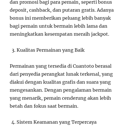
dan promosi bagi para pemain, seperti bonus
deposit, cashback, dan putaran gratis. Adanya
bonus ini memberikan peluang lebih banyak
bagi pemain untuk bermain lebih lama dan
meningkatkan kesempatan meraih jackpot.
Kualitas Permainan yang Baik
Permainan yang tersedia di Cuantoto berasal
dari penyedia perangkat lunak terkenal, yang
diakui dengan kualitas grafis dan suara yang
mengesankan. Dengan pengalaman bermain
yang menarik, pemain cenderung akan lebih
betah dan fokus saat bermain.
Sistem Keamanan yang Terpercaya