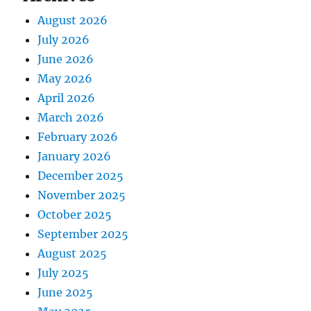
August 2026
July 2026
June 2026
May 2026
April 2026
March 2026
February 2026
January 2026
December 2025
November 2025
October 2025
September 2025
August 2025
July 2025
June 2025