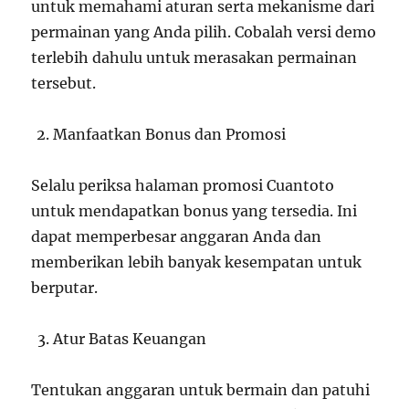
untuk memahami aturan serta mekanisme dari
permainan yang Anda pilih. Cobalah versi demo
terlebih dahulu untuk merasakan permainan
tersebut.
Manfaatkan Bonus dan Promosi
Selalu periksa halaman promosi Cuantoto
untuk mendapatkan bonus yang tersedia. Ini
dapat memperbesar anggaran Anda dan
memberikan lebih banyak kesempatan untuk
berputar.
Atur Batas Keuangan
Tentukan anggaran untuk bermain dan patuhi