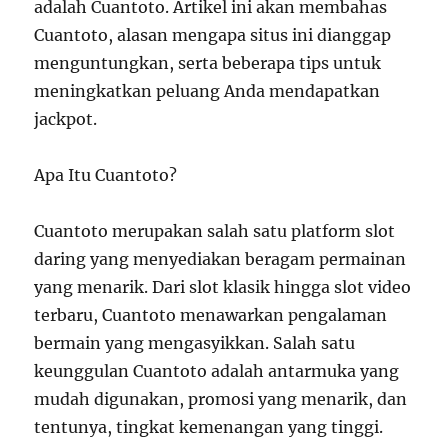
adalah Cuantoto. Artikel ini akan membahas
Cuantoto, alasan mengapa situs ini dianggap
menguntungkan, serta beberapa tips untuk
meningkatkan peluang Anda mendapatkan
jackpot.
Apa Itu Cuantoto?
Cuantoto merupakan salah satu platform slot
daring yang menyediakan beragam permainan
yang menarik. Dari slot klasik hingga slot video
terbaru, Cuantoto menawarkan pengalaman
bermain yang mengasyikkan. Salah satu
keunggulan Cuantoto adalah antarmuka yang
mudah digunakan, promosi yang menarik, dan
tentunya, tingkat kemenangan yang tinggi.