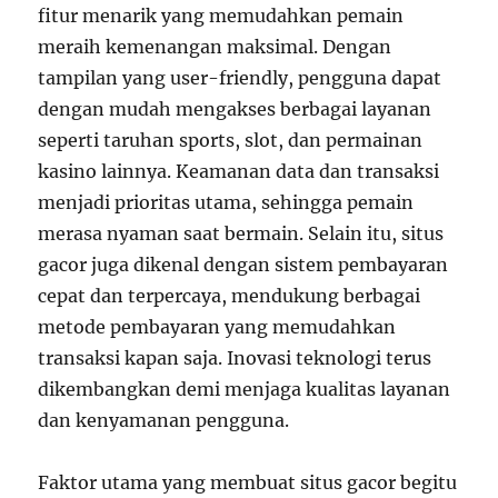
fitur menarik yang memudahkan pemain
meraih kemenangan maksimal. Dengan
tampilan yang user-friendly, pengguna dapat
dengan mudah mengakses berbagai layanan
seperti taruhan sports, slot, dan permainan
kasino lainnya. Keamanan data dan transaksi
menjadi prioritas utama, sehingga pemain
merasa nyaman saat bermain. Selain itu, situs
gacor juga dikenal dengan sistem pembayaran
cepat dan terpercaya, mendukung berbagai
metode pembayaran yang memudahkan
transaksi kapan saja. Inovasi teknologi terus
dikembangkan demi menjaga kualitas layanan
dan kenyamanan pengguna.
Faktor utama yang membuat situs gacor begitu