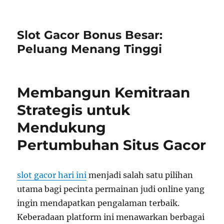
Slot Gacor Bonus Besar:
Peluang Menang Tinggi
Membangun Kemitraan
Strategis untuk
Mendukung
Pertumbuhan Situs Gacor
slot gacor hari ini
menjadi salah satu pilihan
utama bagi pecinta permainan judi online yang
ingin mendapatkan pengalaman terbaik.
Keberadaan platform ini menawarkan berbagai