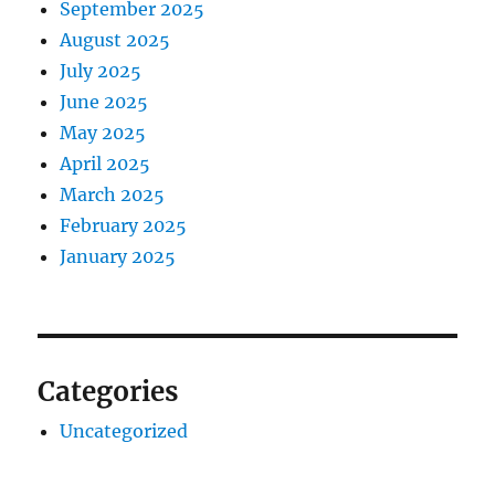
September 2025
August 2025
July 2025
June 2025
May 2025
April 2025
March 2025
February 2025
January 2025
Categories
Uncategorized