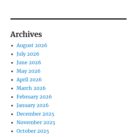
Archives
August 2026
July 2026
June 2026
May 2026
April 2026
March 2026
February 2026
January 2026
December 2025
November 2025
October 2025