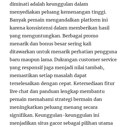
diminati adalah keunggulan dalam
menyediakan peluang kemenangan tinggi.
Banyak pemain mengandalkan platform ini
karena konsistensi dalam memberikan hasil
yang menguntungkan. Berbagai promo
menarik dan bonus besar sering kali
ditawarkan untuk menarik perhatian pengguna
baru maupun lama. Dukungan customer service
yang responsif juga menjadi nilai tambah,
memastikan setiap masalah dapat
terselesaikan dengan cepat. Ketersediaan fitur
live chat dan panduan lengkap membantu
pemain memahami strategi bermain dan
meningkatkan peluang menang secara
signifikan. Keunggulan-keunggulan ini
menjadikan situs gacor sebagai pilihan utama