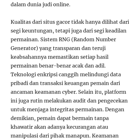
dalam dunia judi online.
Kualitas dari situs gacor tidak hanya dilihat dari
segi keuntungan, tetapi juga dari segi keadilan
permainan. Sistem RNG (Random Number
Generator) yang transparan dan teruji
keabsahannya memastikan setiap hasil
permainan benar-benar acak dan adil.
Teknologi enkripsi canggih melindungi data
pribadi dan transaksi keuangan pemain dari
ancaman keamanan cyber. Selain itu, platform
ini juga rutin melakukan audit dan pengecekan
untuk menjaga integritas permainan. Dengan
demikian, pemain dapat bermain tanpa
khawatir akan adanya kecurangan atau
manipulasi dari pihak manapun. Keamanan