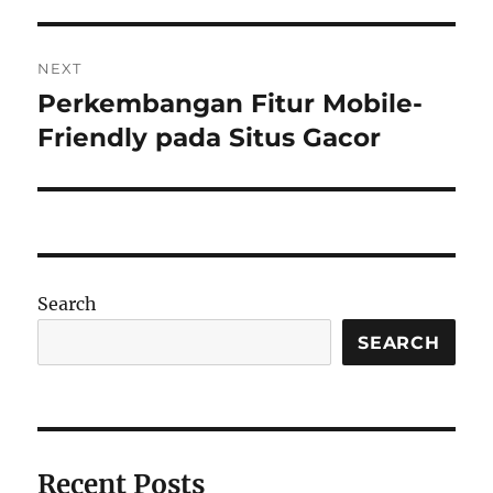
NEXT
Perkembangan Fitur Mobile-
Next
post:
Friendly pada Situs Gacor
Search
SEARCH
Recent Posts