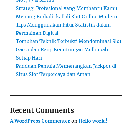
Slot777 & Slot88
Strategi Profesional yang Membantu Kamu
Menang Berkali-kali di Slot Online Modern
Tips Menggunakan Fitur Statistik dalam
Permainan Digital
Temukan Teknik Terbukti Mendominasi Slot
Gacor dan Raup Keuntungan Melimpah
Setiap Hari
Panduan Pemula Memenangkan Jackpot di
Situs Slot Terpercaya dan Aman
Recent Comments
A WordPress Commenter
on
Hello world!