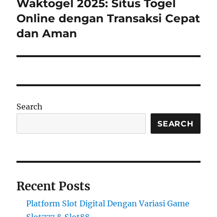
Waktogel 2025: Situs Togel
Next
post:
Online dengan Transaksi Cepat
dan Aman
Search
SEARCH
Recent Posts
Platform Slot Digital Dengan Variasi Game