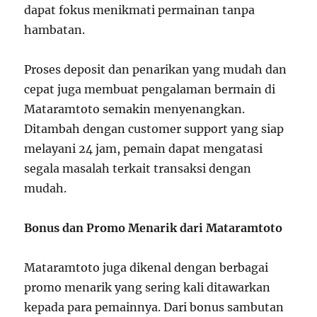
dapat fokus menikmati permainan tanpa
hambatan.
Proses deposit dan penarikan yang mudah dan
cepat juga membuat pengalaman bermain di
Mataramtoto semakin menyenangkan.
Ditambah dengan customer support yang siap
melayani 24 jam, pemain dapat mengatasi
segala masalah terkait transaksi dengan
mudah.
Bonus dan Promo Menarik dari Mataramtoto
Mataramtoto juga dikenal dengan berbagai
promo menarik yang sering kali ditawarkan
kepada para pemainnya. Dari bonus sambutan