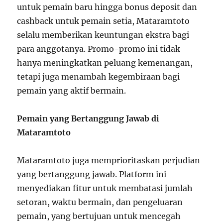
untuk pemain baru hingga bonus deposit dan
cashback untuk pemain setia, Mataramtoto
selalu memberikan keuntungan ekstra bagi
para anggotanya. Promo-promo ini tidak
hanya meningkatkan peluang kemenangan,
tetapi juga menambah kegembiraan bagi
pemain yang aktif bermain.
Pemain yang Bertanggung Jawab di
Mataramtoto
Mataramtoto juga memprioritaskan perjudian
yang bertanggung jawab. Platform ini
menyediakan fitur untuk membatasi jumlah
setoran, waktu bermain, dan pengeluaran
pemain, yang bertujuan untuk mencegah