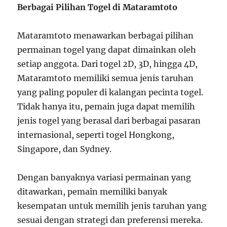
Berbagai Pilihan Togel di Mataramtoto
Mataramtoto menawarkan berbagai pilihan
permainan togel yang dapat dimainkan oleh
setiap anggota. Dari togel 2D, 3D, hingga 4D,
Mataramtoto memiliki semua jenis taruhan
yang paling populer di kalangan pecinta togel.
Tidak hanya itu, pemain juga dapat memilih
jenis togel yang berasal dari berbagai pasaran
internasional, seperti togel Hongkong,
Singapore, dan Sydney.
Dengan banyaknya variasi permainan yang
ditawarkan, pemain memiliki banyak
kesempatan untuk memilih jenis taruhan yang
sesuai dengan strategi dan preferensi mereka.