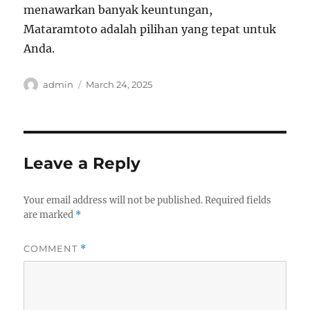
menawarkan banyak keuntungan,
Mataramtoto adalah pilihan yang tepat untuk
Anda.
Author
Posted
admin
March 24, 2025
on
Leave a Reply
Your email address will not be published.
Required fields
are marked
*
COMMENT
*