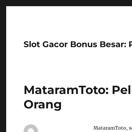
Slot Gacor Bonus Besar:
MataramToto: Pe
Orang
MataramToto, se