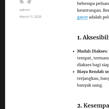
beberapa peluang
Author
admin
keuntungan. Be
Posted
March 11, 2025
gacor
adalah pe
on
1.
Aksesibil
Mudah Diakses
:
tempat, termasu
diakses bagi siap
Biaya Rendah u
terjangkau, ban
banyak uang.
2.
Kesempa