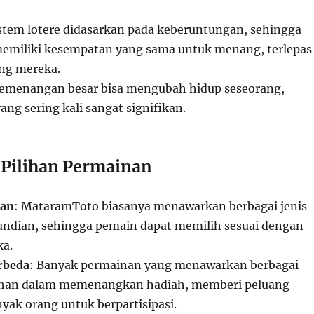
istem lotere didasarkan pada keberuntungan, sehingga
emiliki kesempatan yang sama untuk menang, terlepas
ang mereka.
Kemenangan besar bisa mengubah hidup seseorang,
ng sering kali sangat signifikan.
 Pilihan Permainan
nan
: MataramToto biasanya menawarkan berbagai jenis
ndian, sehingga pemain dapat memilih sesuai dengan
ka.
rbeda
: Banyak permainan yang menawarkan berbagai
han dalam memenangkan hadiah, memberi peluang
yak orang untuk berpartisipasi.