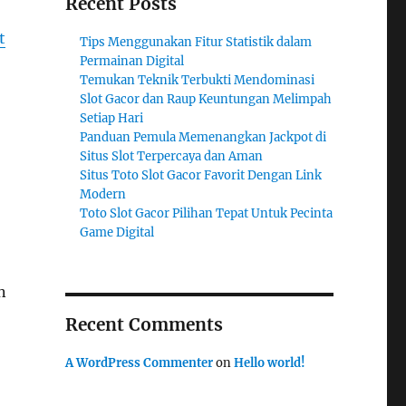
Recent Posts
t
Tips Menggunakan Fitur Statistik dalam
Permainan Digital
Temukan Teknik Terbukti Mendominasi
Slot Gacor dan Raup Keuntungan Melimpah
Setiap Hari
Panduan Pemula Memenangkan Jackpot di
Situs Slot Terpercaya dan Aman
Situs Toto Slot Gacor Favorit Dengan Link
Modern
Toto Slot Gacor Pilihan Tepat Untuk Pecinta
Game Digital
n
Recent Comments
A WordPress Commenter
on
Hello world!