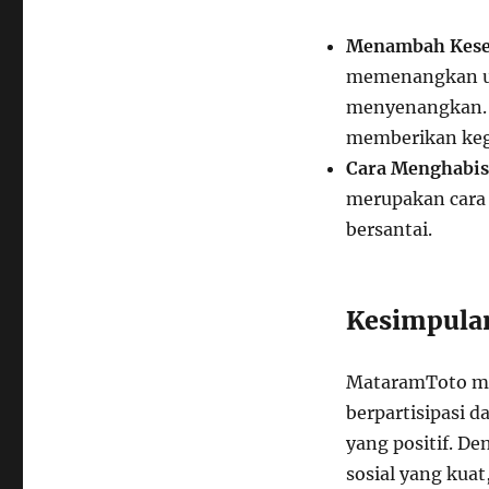
Menambah Kes
memenangkan ua
menyenangkan. R
memberikan kege
Cara Menghabi
merupakan cara
bersantai.
Kesimpula
MataramToto me
berpartisipasi 
yang positif. D
sosial yang kuat