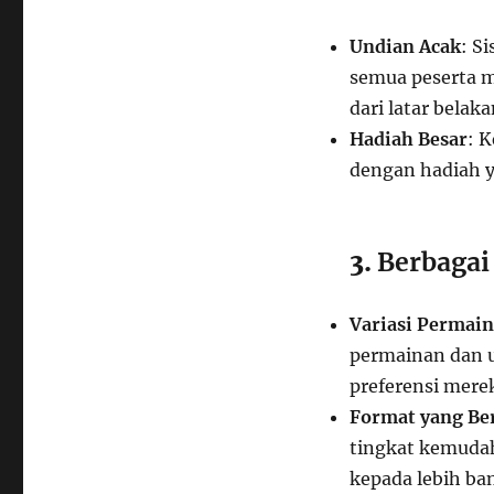
Undian Acak
: S
semua peserta m
dari latar belak
Hadiah Besar
: 
dengan hadiah ya
3.
Berbagai
Variasi Permai
permainan dan u
preferensi mere
Format yang Be
tingkat kemuda
kepada lebih ban