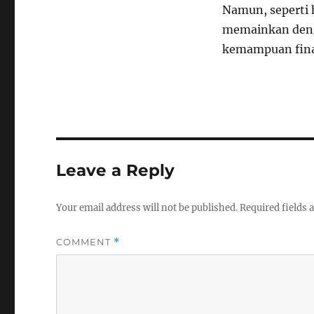
Namun, seperti 
memainkan deng
kemampuan fina
Leave a Reply
Your email address will not be published.
Required fields
COMMENT
*