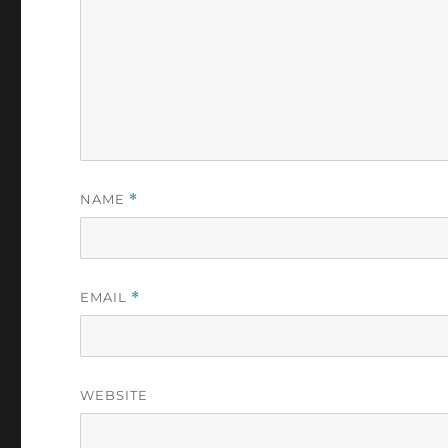
NAME
*
EMAIL
*
WEBSITE