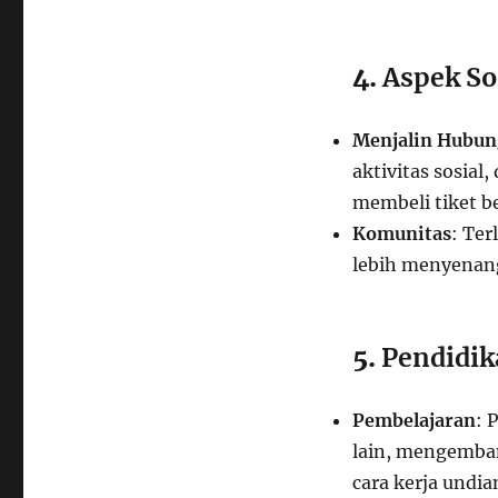
4.
Aspek So
Menjalin Hubu
aktivitas sosia
membeli tiket b
Komunitas
: Te
lebih menyenang
5.
Pendidik
Pembelajaran
: 
lain, mengemba
cara kerja undia