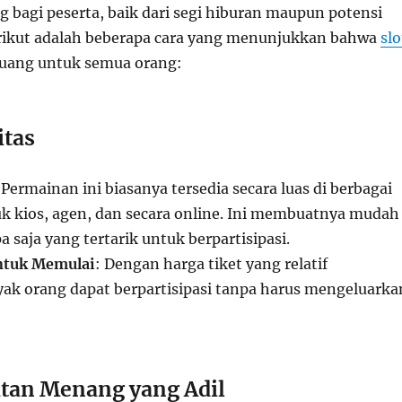
 bagi peserta, baik dari segi hiburan maupun potensi
rikut adalah beberapa cara yang menunjukkan bahwa
slo
luang untuk semua orang:
itas
 Permainan ini biasanya tersedia secara luas di berbagai
k kios, agen, dan secara online. Ini membuatnya mudah
a saja yang tertarik untuk berpartisipasi.
ntuk Memulai
: Dengan harga tiket yang relatif
yak orang dapat berpartisipasi tanpa harus mengeluarka
tan Menang yang Adil