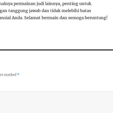
halnya permainan judi lainnya, penting untuk
an tanggung jawab dan tidak melebihi batas
nsial Anda. Selamat bermain dan semoga beruntung!
 are marked
*