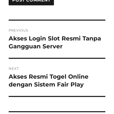
Post
PREVIOUS
navigation
Akses Login Slot Resmi Tanpa
Previous
post:
Gangguan Server
NEXT
Akses Resmi Togel Online
Next
post:
dengan Sistem Fair Play