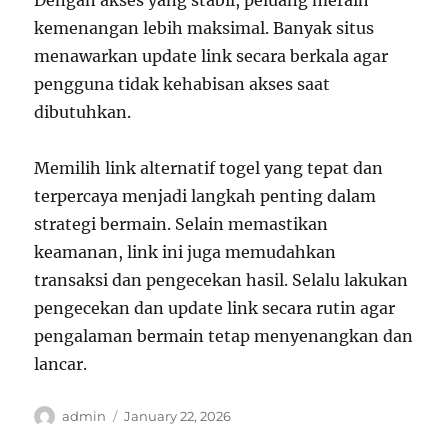
Dengan akses yang stabil, peluang meraih
kemenangan lebih maksimal. Banyak situs
menawarkan update link secara berkala agar
pengguna tidak kehabisan akses saat
dibutuhkan.
Memilih link alternatif togel yang tepat dan
terpercaya menjadi langkah penting dalam
strategi bermain. Selain memastikan
keamanan, link ini juga memudahkan
transaksi dan pengecekan hasil. Selalu lakukan
pengecekan dan update link secara rutin agar
pengalaman bermain tetap menyenangkan dan
lancar.
Author
Posted
admin
January 22, 2026
on