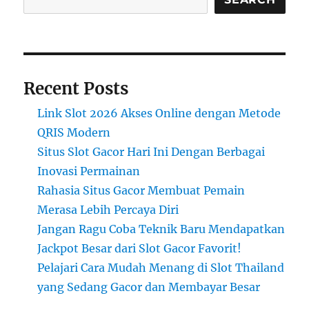
Recent Posts
Link Slot 2026 Akses Online dengan Metode
QRIS Modern
Situs Slot Gacor Hari Ini Dengan Berbagai
Inovasi Permainan
Rahasia Situs Gacor Membuat Pemain
Merasa Lebih Percaya Diri
Jangan Ragu Coba Teknik Baru Mendapatkan
Jackpot Besar dari Slot Gacor Favorit!
Pelajari Cara Mudah Menang di Slot Thailand
yang Sedang Gacor dan Membayar Besar