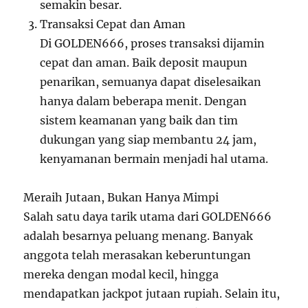
semakin besar.
Transaksi Cepat dan Aman
Di GOLDEN666, proses transaksi dijamin
cepat dan aman. Baik deposit maupun
penarikan, semuanya dapat diselesaikan
hanya dalam beberapa menit. Dengan
sistem keamanan yang baik dan tim
dukungan yang siap membantu 24 jam,
kenyamanan bermain menjadi hal utama.
Meraih Jutaan, Bukan Hanya Mimpi
Salah satu daya tarik utama dari GOLDEN666
adalah besarnya peluang menang. Banyak
anggota telah merasakan keberuntungan
mereka dengan modal kecil, hingga
mendapatkan jackpot jutaan rupiah. Selain itu,