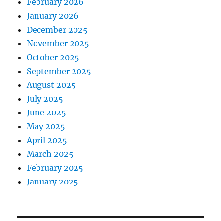
February 2026
January 2026
December 2025
November 2025
October 2025
September 2025
August 2025
July 2025
June 2025
May 2025
April 2025
March 2025
February 2025
January 2025