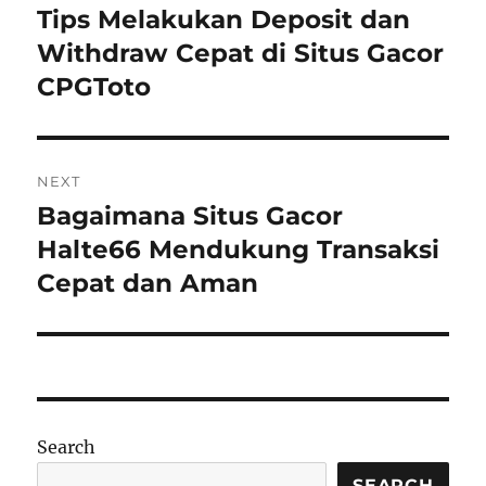
navigation
Tips Melakukan Deposit dan
Previous
post:
Withdraw Cepat di Situs Gacor
CPGToto
NEXT
Bagaimana Situs Gacor
Next
post:
Halte66 Mendukung Transaksi
Cepat dan Aman
Search
SEARCH