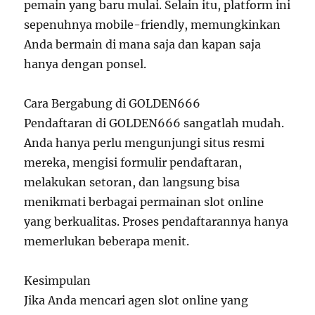
pemain yang baru mulai. Selain itu, platform ini
sepenuhnya mobile-friendly, memungkinkan
Anda bermain di mana saja dan kapan saja
hanya dengan ponsel.
Cara Bergabung di GOLDEN666
Pendaftaran di GOLDEN666 sangatlah mudah.
Anda hanya perlu mengunjungi situs resmi
mereka, mengisi formulir pendaftaran,
melakukan setoran, dan langsung bisa
menikmati berbagai permainan slot online
yang berkualitas. Proses pendaftarannya hanya
memerlukan beberapa menit.
Kesimpulan
Jika Anda mencari agen slot online yang