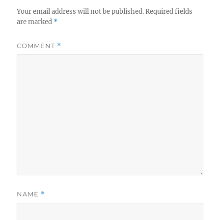
Your email address will not be published.
Required fields
are marked
*
COMMENT
*
NAME
*