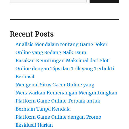
Recent Posts
Analisis Mendalam tentang Game Poker
Online yang Sedang Naik Daun
Rasakan Keuntungan Maksimal dari Slot
Online dengan Tips dan Trik yang Terbukti
Berhasil
Mengenal Situs Gacor Online yang
Menawarkan Kemenangan Menguntungkan
Platform Game Online Terbaik untuk
Bermain Tanpa Kendala
Platform Game Online dengan Promo
Eksklusif Harian