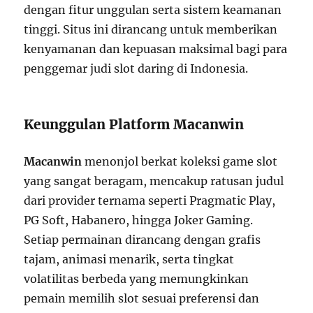
dengan fitur unggulan serta sistem keamanan
tinggi. Situs ini dirancang untuk memberikan
kenyamanan dan kepuasan maksimal bagi para
penggemar judi slot daring di Indonesia.
Keunggulan Platform Macanwin
Macanwin
menonjol berkat koleksi game slot
yang sangat beragam, mencakup ratusan judul
dari provider ternama seperti Pragmatic Play,
PG Soft, Habanero, hingga Joker Gaming.
Setiap permainan dirancang dengan grafis
tajam, animasi menarik, serta tingkat
volatilitas berbeda yang memungkinkan
pemain memilih slot sesuai preferensi dan