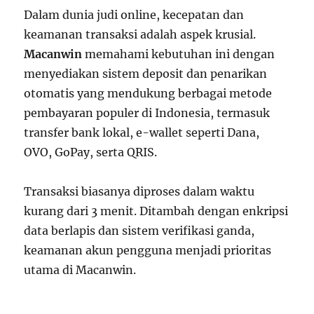
Dalam dunia judi online, kecepatan dan
keamanan transaksi adalah aspek krusial.
Macanwin
memahami kebutuhan ini dengan
menyediakan sistem deposit dan penarikan
otomatis yang mendukung berbagai metode
pembayaran populer di Indonesia, termasuk
transfer bank lokal, e-wallet seperti Dana,
OVO, GoPay, serta QRIS.
Transaksi biasanya diproses dalam waktu
kurang dari 3 menit. Ditambah dengan enkripsi
data berlapis dan sistem verifikasi ganda,
keamanan akun pengguna menjadi prioritas
utama di Macanwin.