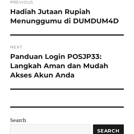
PREVIOUS
navigation
Hadiah Jutaan Rupiah
Previous
post:
Menunggumu di DUMDUM4D
NEXT
Panduan Login POSJP33:
Next
post:
Langkah Aman dan Mudah
Akses Akun Anda
Search
SEARCH