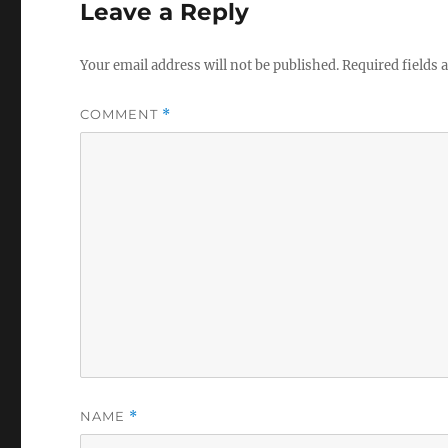
Leave a Reply
Your email address will not be published.
Required fields
COMMENT
*
NAME
*