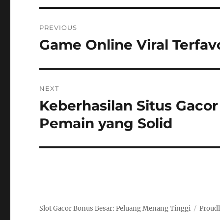
Post
PREVIOUS
navigation
Game Online Viral Terfa
Previous
post:
NEXT
Keberhasilan Situs Gaco
Next
post:
Pemain yang Solid
Slot Gacor Bonus Besar: Peluang Menang Tinggi
Proud