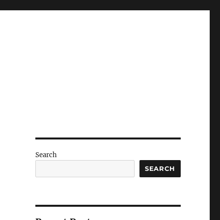
Search
SEARCH