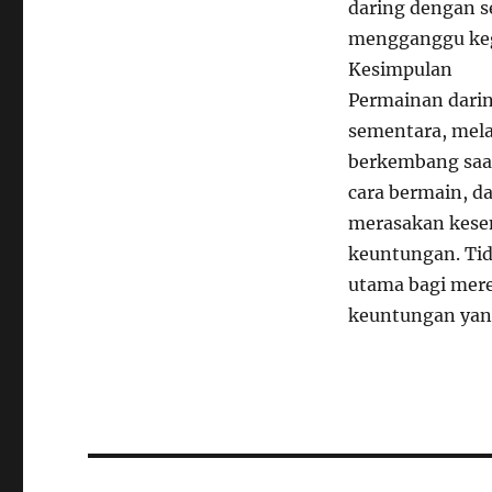
daring dengan 
mengganggu kegi
Kesimpulan
Permainan darin
sementara, mela
berkembang saa
cara bermain, d
merasakan kese
keuntungan. Tid
utama bagi mere
keuntungan yan