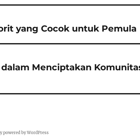
vorit yang Cocok untuk Pemula
r dalam Menciptakan Komunita
ly powered by WordPress