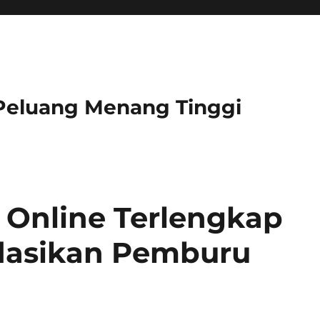
 Peluang Menang Tinggi
 Online Terlengkap
dasikan Pemburu