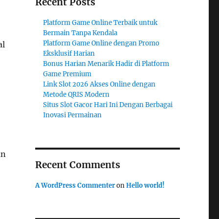
Recent Posts
Platform Game Online Terbaik untuk
Bermain Tanpa Kendala
Platform Game Online dengan Promo
al
Eksklusif Harian
Bonus Harian Menarik Hadir di Platform
Game Premium
Link Slot 2026 Akses Online dengan
Metode QRIS Modern
Situs Slot Gacor Hari Ini Dengan Berbagai
Inovasi Permainan
an
Recent Comments
A WordPress Commenter
on
Hello world!