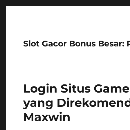
Slot Gacor Bonus Besar:
Login Situs Game
yang Direkomen
Maxwin