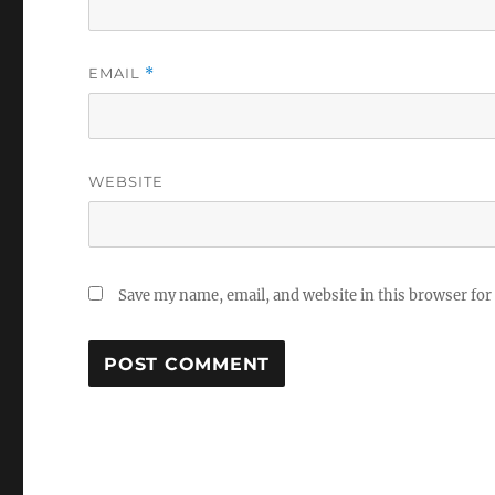
EMAIL
*
WEBSITE
Save my name, email, and website in this browser for