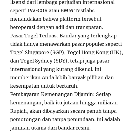
lisensi dari lembaga perjudian internasional
seperti PAGCOR atau BMM Testlabs
menandakan bahwa platform tersebut
beroperasi dengan adil dan transparan.
Pasar Togel Terluas: Bandar yang terlengkap
tidak hanya menawarkan pasar populer seperti
Togel Singapore (SGP), Togel Hong Kong (HK),
dan Togel Sydney (SDY), tetapi juga pasar
internasional yang kurang dikenal. Ini
memberikan Anda lebih banyak pilihan dan
kesempatan untuk bertaruh.
Pembayaran Kemenangan Dijamin: Setiap
kemenangan, baik itu jutaan hingga miliaran
Rupiah, akan dibayarkan secara penuh tanpa
pemotongan dan tanpa penundaan. Ini adalah
jaminan utama dari bandar resmi.