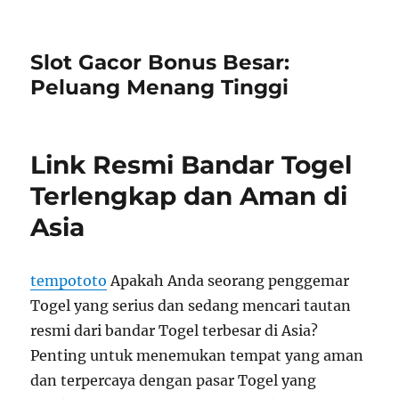
Slot Gacor Bonus Besar:
Peluang Menang Tinggi
Link Resmi Bandar Togel
Terlengkap dan Aman di
Asia
tempototo
Apakah Anda seorang penggemar
Togel yang serius dan sedang mencari tautan
resmi dari bandar Togel terbesar di Asia?
Penting untuk menemukan tempat yang aman
dan terpercaya dengan pasar Togel yang