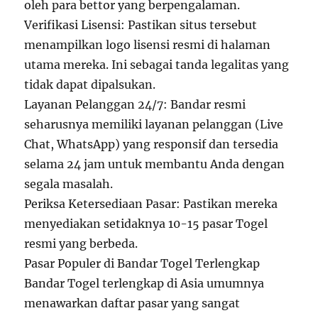
oleh para bettor yang berpengalaman.
Verifikasi Lisensi: Pastikan situs tersebut
menampilkan logo lisensi resmi di halaman
utama mereka. Ini sebagai tanda legalitas yang
tidak dapat dipalsukan.
Layanan Pelanggan 24/7: Bandar resmi
seharusnya memiliki layanan pelanggan (Live
Chat, WhatsApp) yang responsif dan tersedia
selama 24 jam untuk membantu Anda dengan
segala masalah.
Periksa Ketersediaan Pasar: Pastikan mereka
menyediakan setidaknya 10-15 pasar Togel
resmi yang berbeda.
Pasar Populer di Bandar Togel Terlengkap
Bandar Togel terlengkap di Asia umumnya
menawarkan daftar pasar yang sangat