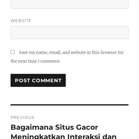
WEBSITE
Save my name, email, and website in this browser for
the next time I comment.
Post
PREVIOUS
navigation
Bagaimana Situs Gacor
Previous
post:
Meningkatkan Interaksi dan