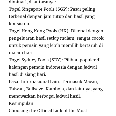
diminati, di antaranya:
Togel Singapore Pools (SGP): Pasar paling
terkenal dengan jam tutup dan hasil yang
konsisten.
Togel Hong Kong Pools (HK): Dikenal dengan
pengeluaran hasil setiap malam, sangat cocok
untuk pemain yang lebih memilih bertaruh di
malam hari.
Togel Sydney Pools (SDY): Pilihan populer di
kalangan pemain Indonesia dengan jadwal
hasil di siang hari.
Pasar Internasional Lain: Termasuk Macau,
Taiwan, Bullseye, Kamboja, dan lainnya, yang
menawarkan berbagai jadwal hasil.
Kesimpulan
Choosing the Official Link of the Most