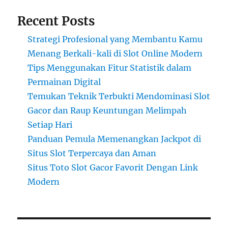
Recent Posts
Strategi Profesional yang Membantu Kamu
Menang Berkali-kali di Slot Online Modern
Tips Menggunakan Fitur Statistik dalam
Permainan Digital
Temukan Teknik Terbukti Mendominasi Slot
Gacor dan Raup Keuntungan Melimpah
Setiap Hari
Panduan Pemula Memenangkan Jackpot di
Situs Slot Terpercaya dan Aman
Situs Toto Slot Gacor Favorit Dengan Link
Modern