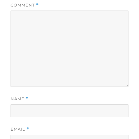
COMMENT
*
NAME
*
EMAIL
*