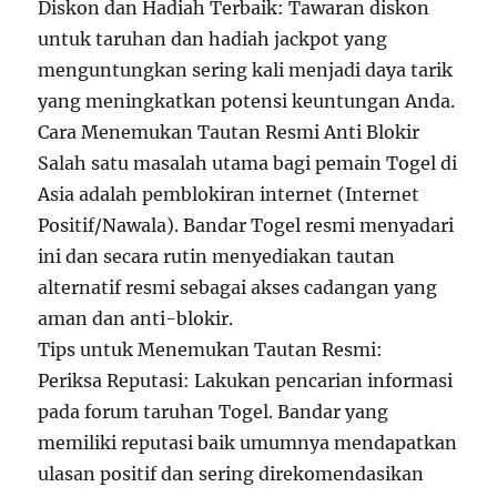
Diskon dan Hadiah Terbaik: Tawaran diskon
untuk taruhan dan hadiah jackpot yang
menguntungkan sering kali menjadi daya tarik
yang meningkatkan potensi keuntungan Anda.
Cara Menemukan Tautan Resmi Anti Blokir
Salah satu masalah utama bagi pemain Togel di
Asia adalah pemblokiran internet (Internet
Positif/Nawala). Bandar Togel resmi menyadari
ini dan secara rutin menyediakan tautan
alternatif resmi sebagai akses cadangan yang
aman dan anti-blokir.
Tips untuk Menemukan Tautan Resmi:
Periksa Reputasi: Lakukan pencarian informasi
pada forum taruhan Togel. Bandar yang
memiliki reputasi baik umumnya mendapatkan
ulasan positif dan sering direkomendasikan