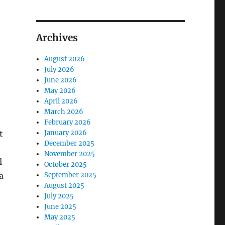
Archives
August 2026
July 2026
June 2026
May 2026
April 2026
March 2026
February 2026
t
January 2026
December 2025
November 2025
l
October 2025
a
September 2025
August 2025
July 2025
June 2025
May 2025