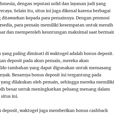
onesia, dengan reputasi solid dan layanan judi yang
rcaya. Selain itu, situs ini juga dikenal karena berbagai
g ditawarkan kepada para pemainnya. Dengan promosi
rsedia, para pemain memiliki kesempatan untuk meraih
ar dan memperoleh keuntungan maksimal saat bermai
 yang paling diminati di waktogel adalah bonus deposit.
an deposit pada akun pemain, mereka akan
ldo tambahan yang dapat digunakan untuk memasang
anyak. Besarnya bonus deposit ini tergantung pada
 yang dilakukan oleh pemain, sehingga mereka memilik
ebih besar untuk meningkatkan peluang menang dalam
situs ini.
 deposit, waktogel juga memberikan bonus cashback