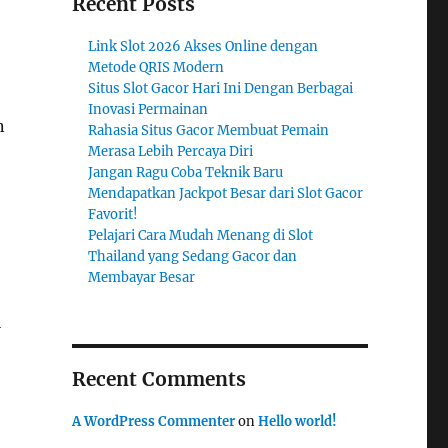
Recent Posts
Link Slot 2026 Akses Online dengan
Metode QRIS Modern
Situs Slot Gacor Hari Ini Dengan Berbagai
Inovasi Permainan
n
Rahasia Situs Gacor Membuat Pemain
Merasa Lebih Percaya Diri
Jangan Ragu Coba Teknik Baru
Mendapatkan Jackpot Besar dari Slot Gacor
Favorit!
Pelajari Cara Mudah Menang di Slot
Thailand yang Sedang Gacor dan
Membayar Besar
i
Recent Comments
A WordPress Commenter
on
Hello world!