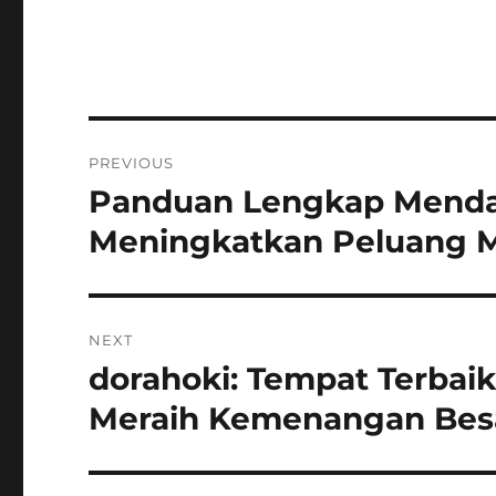
Post
PREVIOUS
navigation
Panduan Lengkap Menda
Previous
post:
Meningkatkan Peluang 
NEXT
dorahoki: Tempat Terbai
Next
post:
Meraih Kemenangan Bes