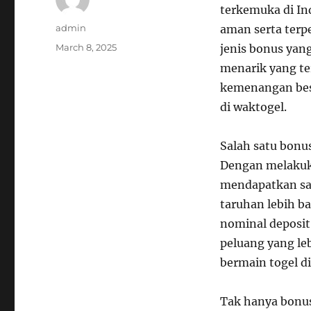
terkemuka di Ind
Author
admin
aman serta terpe
Posted
March 8, 2025
jenis bonus yan
on
menarik yang te
kemenangan bes
di waktogel.
Salah satu bonus
Dengan melakuk
mendapatkan sa
taruhan lebih b
nominal deposit
peluang yang l
bermain togel di 
Tak hanya bonus