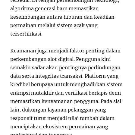
tersedia. Di tengah perkembangan teknologi,
algoritma generasi baru memastikan
keseimbangan antara hiburan dan keadilan
permainan melalui sistem acak yang
tersertifikasi.
Keamanan juga menjadi faktor penting dalam
perkembangan slot digital. Pengguna kini
semakin sadar akan pentingnya perlindungan
data serta integritas transaksi. Platform yang
kredibel berupaya untuk menghadirkan sistem
enkripsi mutakhir dan verifikasi berlapis demi
memastikan kenyamanan pengguna. Pada sisi
lain, dukungan layanan pelanggan yang
responsif turut menjadi nilai tambah dalam
menciptakan ekosistem permainan yang