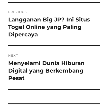
Post
PREVIOUS
navigation
Langganan Big JP? Ini Situs
Previous
post:
Togel Online yang Paling
Dipercaya
NEXT
Menyelami Dunia Hiburan
Next
post:
Digital yang Berkembang
Pesat