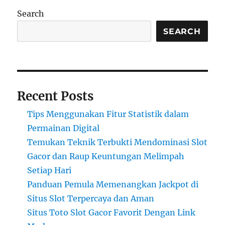
Search
SEARCH
Recent Posts
Tips Menggunakan Fitur Statistik dalam
Permainan Digital
Temukan Teknik Terbukti Mendominasi Slot
Gacor dan Raup Keuntungan Melimpah
Setiap Hari
Panduan Pemula Memenangkan Jackpot di
Situs Slot Terpercaya dan Aman
Situs Toto Slot Gacor Favorit Dengan Link