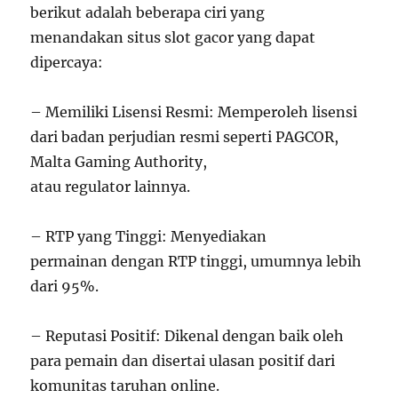
berikut adalah beberapa ciri yang
menandakan situs slot gacor yang dapat
dipercaya:
– Memiliki Lisensi Resmi: Memperoleh lisensi
dari badan perjudian resmi seperti PAGCOR,
Malta Gaming Authority,
atau regulator lainnya.
– RTP yang Tinggi: Menyediakan
permainan dengan RTP tinggi, umumnya lebih
dari 95%.
– Reputasi Positif: Dikenal dengan baik oleh
para pemain dan disertai ulasan positif dari
komunitas taruhan online.