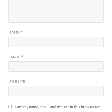
NAME
*
EMAIL
*
WEBSITE
Save my name, email, and website in this browser for