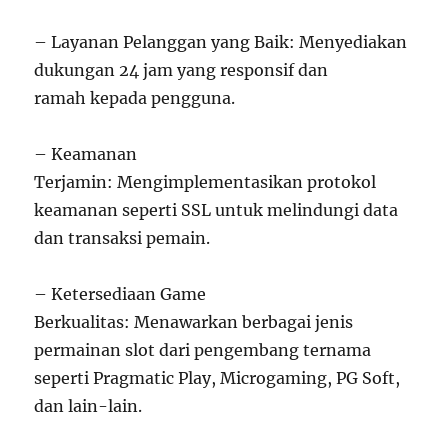
– Layanan Pelanggan yang Baik: Menyediakan
dukungan 24 jam yang responsif dan
ramah kepada pengguna.
– Keamanan
Terjamin: Mengimplementasikan protokol
keamanan seperti SSL untuk melindungi data
dan transaksi pemain.
– Ketersediaan Game
Berkualitas: Menawarkan berbagai jenis
permainan slot dari pengembang ternama
seperti Pragmatic Play, Microgaming, PG Soft,
dan lain-lain.