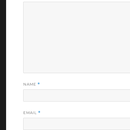
NAME
*
EMAIL
*