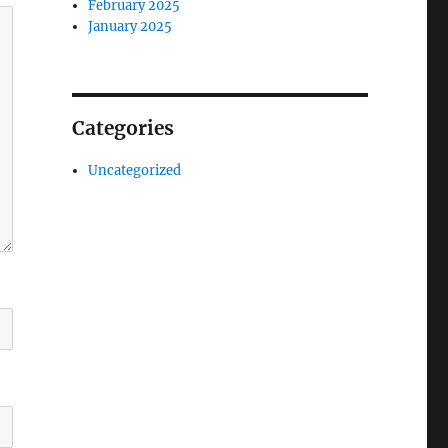
February 2025
January 2025
Categories
Uncategorized