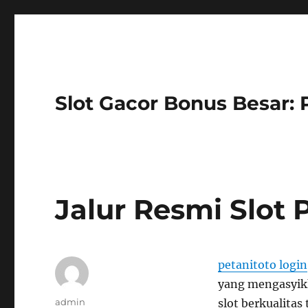
Slot Gacor Bonus Besar:
Jalur Resmi Slot P
petanitoto login
yang mengasyik
Author
admin
slot berkualitas