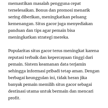
memastikan masalah pengguna cepat
terselesaikan. Bonus dan promosi menarik
sering diberikan, meningkatkan peluang
kemenangan. Situs gacor juga menyediakan
panduan dan tips agar pemain bisa
meningkatkan strategi mereka.
Popularitas situs gacor terus meningkat karena
reputasi terbaik dan kepercayaan tinggi dari
pemain. Sistem keamanan data terjamin
sehingga informasi pribadi tetap aman. Dengan
berbagai keunggulan ini, tidak heran jika
banyak pemain memilih situs gacor sebagai
destinasi utama untuk bermain dan mencari
profit.