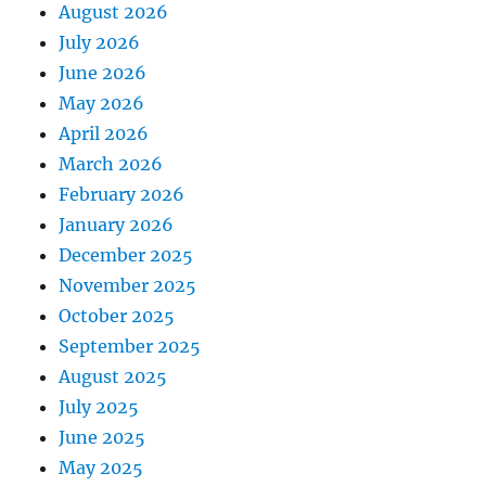
August 2026
July 2026
June 2026
May 2026
April 2026
March 2026
February 2026
January 2026
December 2025
November 2025
October 2025
September 2025
August 2025
July 2025
June 2025
May 2025