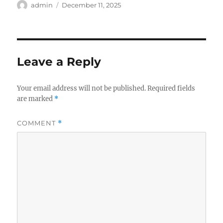
Author
Posted
admin
December 11, 2025
on
Leave a Reply
Your email address will not be published.
Required fields
are marked
*
COMMENT
*