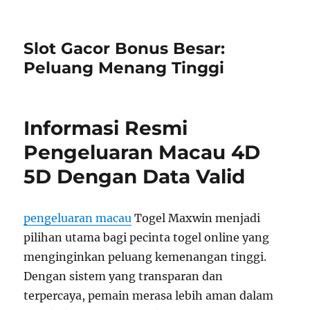
Slot Gacor Bonus Besar:
Peluang Menang Tinggi
Informasi Resmi
Pengeluaran Macau 4D
5D Dengan Data Valid
pengeluaran macau
Togel Maxwin menjadi
pilihan utama bagi pecinta togel online yang
menginginkan peluang kemenangan tinggi.
Dengan sistem yang transparan dan
terpercaya, pemain merasa lebih aman dalam