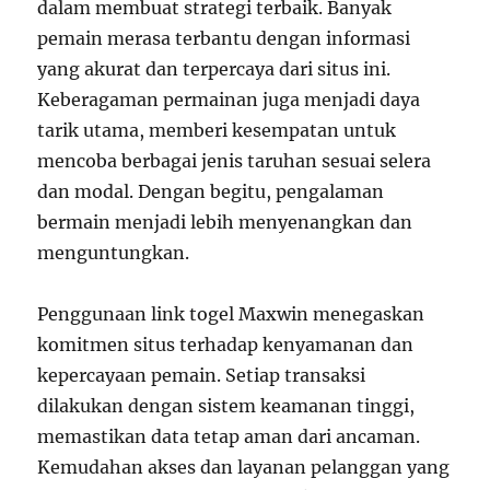
dalam membuat strategi terbaik. Banyak
pemain merasa terbantu dengan informasi
yang akurat dan terpercaya dari situs ini.
Keberagaman permainan juga menjadi daya
tarik utama, memberi kesempatan untuk
mencoba berbagai jenis taruhan sesuai selera
dan modal. Dengan begitu, pengalaman
bermain menjadi lebih menyenangkan dan
menguntungkan.
Penggunaan link togel Maxwin menegaskan
komitmen situs terhadap kenyamanan dan
kepercayaan pemain. Setiap transaksi
dilakukan dengan sistem keamanan tinggi,
memastikan data tetap aman dari ancaman.
Kemudahan akses dan layanan pelanggan yang