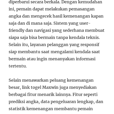
diperbarui secara berkala. Dengan kemudahan
ini, pemain dapat melakukan pemasangan
angka dan mengecek hasil kemenangan kapan
saja dan di mana saja. Sistem yang user-
friendly dan navigasi yang sederhana membuat
siapa saja bisa bermain tanpa kendala teknis.
Selain itu, layanan pelanggan yang responsif
siap membantu saat mengalami kendala saat
bermain atau ingin menanyakan informasi
tertentu.
Selain menawarkan peluang kemenangan
besar, link togel Maxwin juga menyediakan
berbagai fitur menarik lainnya. Fitur seperti
prediksi angka, data pengeluaran lengkap, dan
statistik kemenangan membantu pemain