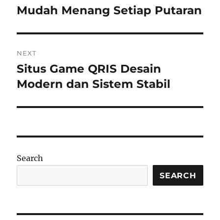
post:
Mudah Menang Setiap Putaran
NEXT
Situs Game QRIS Desain
Next
post:
Modern dan Sistem Stabil
Search
SEARCH