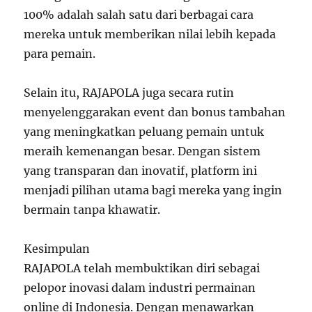
100% adalah salah satu dari berbagai cara
mereka untuk memberikan nilai lebih kepada
para pemain.
Selain itu, RAJAPOLA juga secara rutin
menyelenggarakan event dan bonus tambahan
yang meningkatkan peluang pemain untuk
meraih kemenangan besar. Dengan sistem
yang transparan dan inovatif, platform ini
menjadi pilihan utama bagi mereka yang ingin
bermain tanpa khawatir.
Kesimpulan
RAJAPOLA telah membuktikan diri sebagai
pelopor inovasi dalam industri permainan
online di Indonesia. Dengan menawarkan