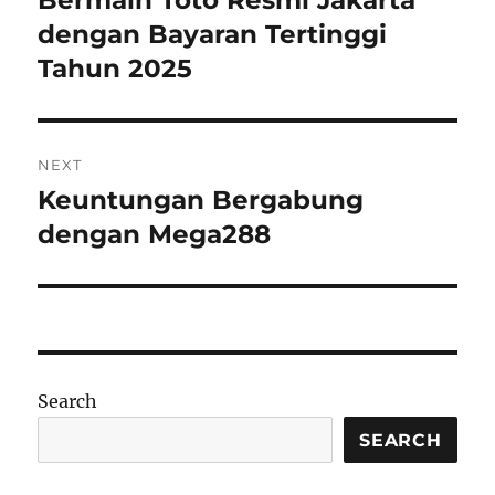
Bermain Toto Resmi Jakarta
dengan Bayaran Tertinggi
Tahun 2025
NEXT
Keuntungan Bergabung
Next
post:
dengan Mega288
Search
SEARCH