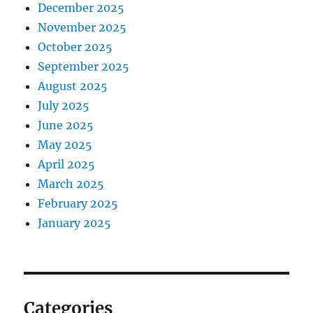
December 2025
November 2025
October 2025
September 2025
August 2025
July 2025
June 2025
May 2025
April 2025
March 2025
February 2025
January 2025
Categories