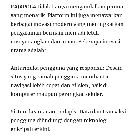
RAJAPOLA tidak hanya mengandalkan promo
yang menarik. Platform ini juga menawarkan
berbagai inovasi modern yang meningkatkan
pengalaman bermain menjadi lebih
menyenangkan dan aman. Beberapa inovasi
utama adalah:
Antarmuka pengguna yang responsif: Desain
situs yang ramah pengguna membantu
navigasi lebih cepat dan efisien, baik di
komputer maupun perangkat seluler.
Sistem keamanan berlapis: Data dan transaksi
pengguna dilindungi dengan teknologi
enkripsi terkini.