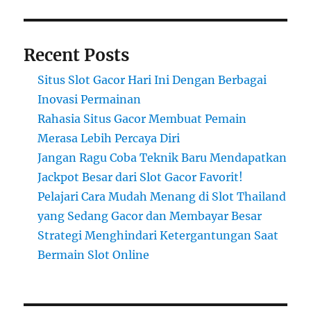
Recent Posts
Situs Slot Gacor Hari Ini Dengan Berbagai
Inovasi Permainan
Rahasia Situs Gacor Membuat Pemain
Merasa Lebih Percaya Diri
Jangan Ragu Coba Teknik Baru Mendapatkan
Jackpot Besar dari Slot Gacor Favorit!
Pelajari Cara Mudah Menang di Slot Thailand
yang Sedang Gacor dan Membayar Besar
Strategi Menghindari Ketergantungan Saat
Bermain Slot Online