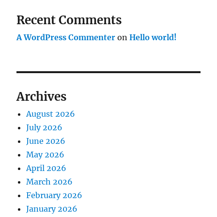
Recent Comments
A WordPress Commenter
on
Hello world!
Archives
August 2026
July 2026
June 2026
May 2026
April 2026
March 2026
February 2026
January 2026