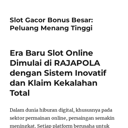
Slot Gacor Bonus Besar:
Peluang Menang Tinggi
Era Baru Slot Online
Dimulai di RAJAPOLA
dengan Sistem Inovatif
dan Klaim Kekalahan
Total
Dalam dunia hiburan digital, khususnya pada
sektor permainan online, persaingan semakin
meningkat. Setiap platform berusaha untuk