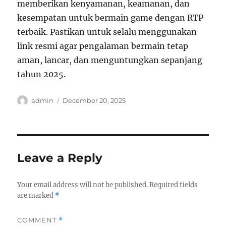
memberikan kenyamanan, keamanan, dan
kesempatan untuk bermain game dengan RTP
terbaik. Pastikan untuk selalu menggunakan
link resmi agar pengalaman bermain tetap
aman, lancar, dan menguntungkan sepanjang
tahun 2025.
Author
Posted
admin
December 20, 2025
on
Leave a Reply
Your email address will not be published.
Required fields
are marked
*
COMMENT
*