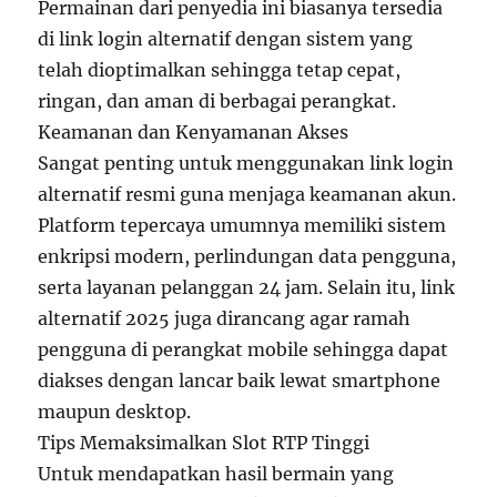
Permainan dari penyedia ini biasanya tersedia
di link login alternatif dengan sistem yang
telah dioptimalkan sehingga tetap cepat,
ringan, dan aman di berbagai perangkat.
Keamanan dan Kenyamanan Akses
Sangat penting untuk menggunakan link login
alternatif resmi guna menjaga keamanan akun.
Platform tepercaya umumnya memiliki sistem
enkripsi modern, perlindungan data pengguna,
serta layanan pelanggan 24 jam. Selain itu, link
alternatif 2025 juga dirancang agar ramah
pengguna di perangkat mobile sehingga dapat
diakses dengan lancar baik lewat smartphone
maupun desktop.
Tips Memaksimalkan Slot RTP Tinggi
Untuk mendapatkan hasil bermain yang