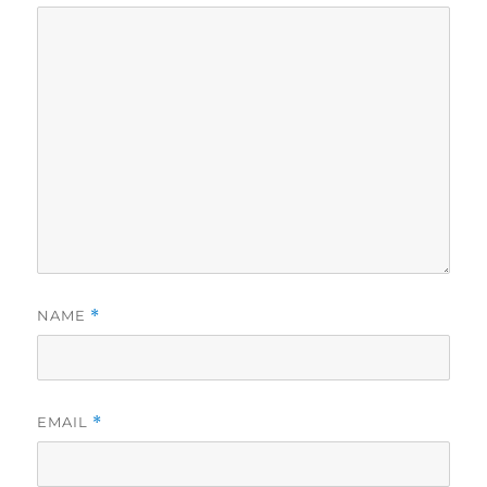
NAME
*
EMAIL
*