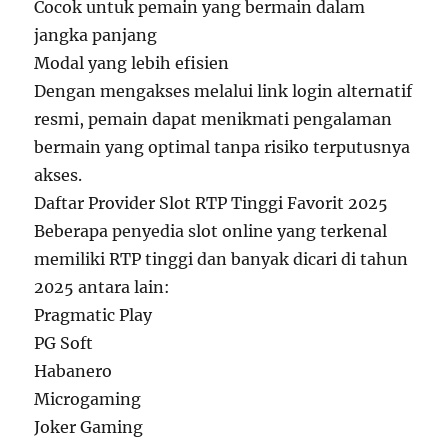
Cocok untuk pemain yang bermain dalam
jangka panjang
Modal yang lebih efisien
Dengan mengakses melalui link login alternatif
resmi, pemain dapat menikmati pengalaman
bermain yang optimal tanpa risiko terputusnya
akses.
Daftar Provider Slot RTP Tinggi Favorit 2025
Beberapa penyedia slot online yang terkenal
memiliki RTP tinggi dan banyak dicari di tahun
2025 antara lain:
Pragmatic Play
PG Soft
Habanero
Microgaming
Joker Gaming