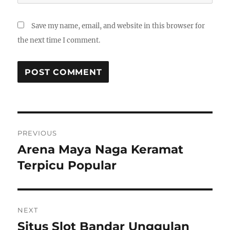
Save my name, email, and website in this browser for
the next time I comment.
Post
PREVIOUS
navigation
Arena Maya Naga Keramat
Previous
post:
Terpicu Popular
NEXT
Situs Slot Bandar Unggulan
Next