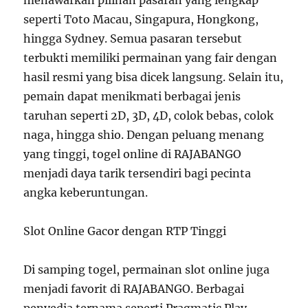
menawarkan pilihan pasaran yang lengkap
seperti Toto Macau, Singapura, Hongkong,
hingga Sydney. Semua pasaran tersebut
terbukti memiliki permainan yang fair dengan
hasil resmi yang bisa dicek langsung. Selain itu,
pemain dapat menikmati berbagai jenis
taruhan seperti 2D, 3D, 4D, colok bebas, colok
naga, hingga shio. Dengan peluang menang
yang tinggi, togel online di RAJABANGO
menjadi daya tarik tersendiri bagi pecinta
angka keberuntungan.
Slot Online Gacor dengan RTP Tinggi
Di samping togel, permainan slot online juga
menjadi favorit di RAJABANGO. Berbagai