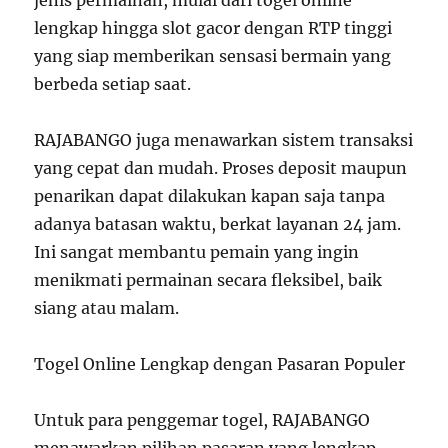
jenis permainan, mulai dari togel online
lengkap hingga slot gacor dengan RTP tinggi
yang siap memberikan sensasi bermain yang
berbeda setiap saat.
RAJABANGO juga menawarkan sistem transaksi
yang cepat dan mudah. Proses deposit maupun
penarikan dapat dilakukan kapan saja tanpa
adanya batasan waktu, berkat layanan 24 jam.
Ini sangat membantu pemain yang ingin
menikmati permainan secara fleksibel, baik
siang atau malam.
Togel Online Lengkap dengan Pasaran Populer
Untuk para penggemar togel, RAJABANGO