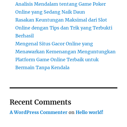
Analisis Mendalam tentang Game Poker
Online yang Sedang Naik Daun
Rasakan Keuntungan Maksimal dari Slot
Online dengan Tips dan Trik yang Terbukti
Berhasil
Mengenal Situs Gacor Online yang
Menawarkan Kemenangan Menguntungkan
Platform Game Online Terbaik untuk
Bermain Tanpa Kendala
Recent Comments
A WordPress Commenter
on
Hello world!