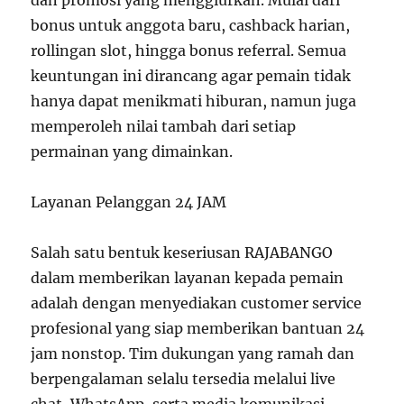
dan promosi yang menggiurkan. Mulai dari
bonus untuk anggota baru, cashback harian,
rollingan slot, hingga bonus referral. Semua
keuntungan ini dirancang agar pemain tidak
hanya dapat menikmati hiburan, namun juga
memperoleh nilai tambah dari setiap
permainan yang dimainkan.
Layanan Pelanggan 24 JAM
Salah satu bentuk keseriusan RAJABANGO
dalam memberikan layanan kepada pemain
adalah dengan menyediakan customer service
profesional yang siap memberikan bantuan 24
jam nonstop. Tim dukungan yang ramah dan
berpengalaman selalu tersedia melalui live