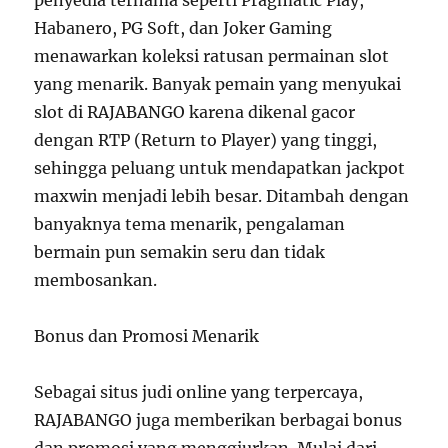
penyedia ternama seperti Pragmatic Play,
Habanero, PG Soft, dan Joker Gaming
menawarkan koleksi ratusan permainan slot
yang menarik. Banyak pemain yang menyukai
slot di RAJABANGO karena dikenal gacor
dengan RTP (Return to Player) yang tinggi,
sehingga peluang untuk mendapatkan jackpot
maxwin menjadi lebih besar. Ditambah dengan
banyaknya tema menarik, pengalaman
bermain pun semakin seru dan tidak
membosankan.
Bonus dan Promosi Menarik
Sebagai situs judi online yang terpercaya,
RAJABANGO juga memberikan berbagai bonus