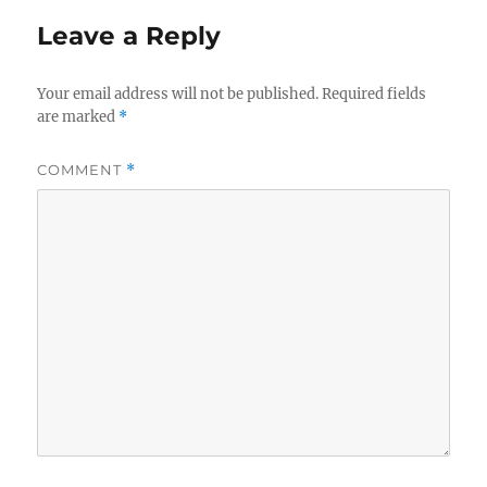
Leave a Reply
Your email address will not be published.
Required fields
are marked
*
COMMENT
*