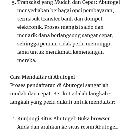
Transaksi yang Mudah dan Cepat: Abutogel
menyediakan berbagai opsi pembayaran,
termasuk transfer bank dan dompet
elektronik. Proses mengisi saldo dan
menarik dana berlangsung sangat cepat,
sehingga pemain tidak perlu menunggu
lama untuk menikmati kemenangan
mereka.
Cara Mendaftar di Abutogel
Proses pendaftaran di Abutogel sangatlah
mudah dan cepat. Berikut adalah langkah-
langkah yang perlu diikuti untuk mendaftar:
Kunjungi Situs Abutogel: Buka browser
Anda dan arahkan ke situs resmi Abutogel.