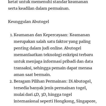
ketat untuk memenuhi standar keamanan
serta keadilan dalam permainan.
Keunggulan Abutogel
Keamanan dan Kepercayaan: Keamanan
merupakan salah satu faktor yang paling
penting dalam judi online. Abutogel
memanfaatkan teknologi enkripsi terbaru
untuk menjaga informasi pribadi dan data
transaksi, sehingga pemain dapat merasa
aman saat bermain.
Beragam Pilihan Permainan: Di Abutogel,
tersedia banyak jenis permainan togel,
mulai dari 4D, 3D, hingga togel
internasional seperti Hongkong, Singapore,