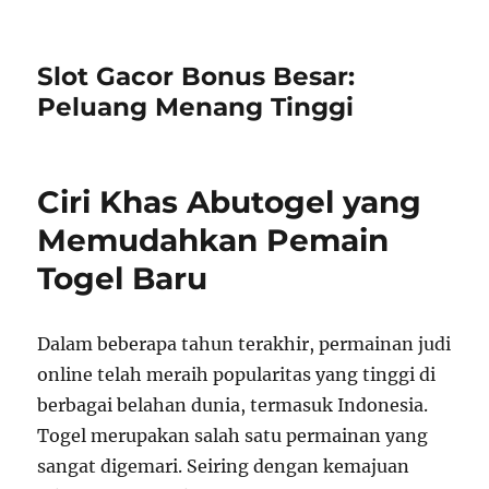
Slot Gacor Bonus Besar:
Peluang Menang Tinggi
Ciri Khas Abutogel yang
Memudahkan Pemain
Togel Baru
Dalam beberapa tahun terakhir, permainan judi
online telah meraih popularitas yang tinggi di
berbagai belahan dunia, termasuk Indonesia.
Togel merupakan salah satu permainan yang
sangat digemari. Seiring dengan kemajuan