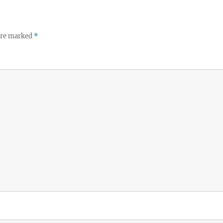
 are marked
*