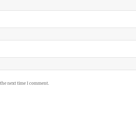
 the next time I comment.