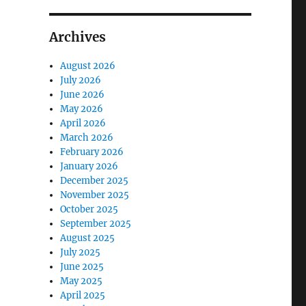
Archives
August 2026
July 2026
June 2026
May 2026
April 2026
March 2026
February 2026
January 2026
December 2025
November 2025
October 2025
September 2025
August 2025
July 2025
June 2025
May 2025
April 2025