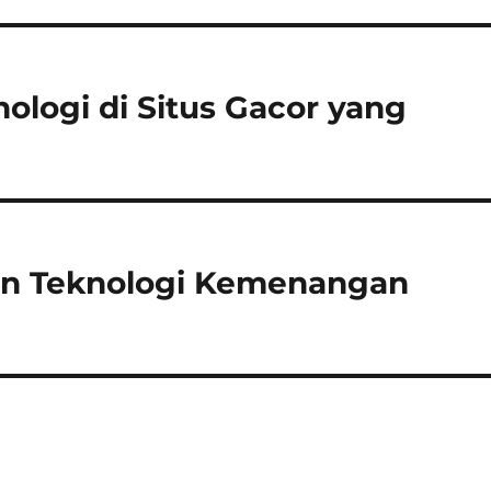
logi di Situs Gacor yang
an Teknologi Kemenangan