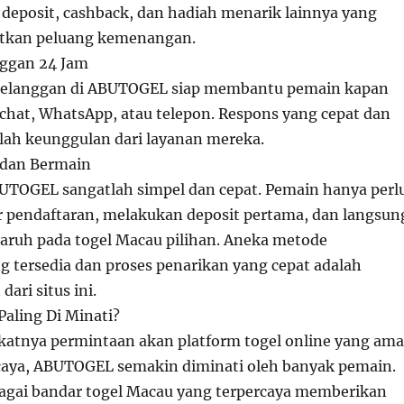
deposit, cashback, dan hadiah menarik lainnya yang
tkan peluang kemenangan.
nggan 24 Jam
elanggan di ABUTOGEL siap membantu pemain kapan
e chat, WhatsApp, atau telepon. Respons yang cepat dan
lah keunggulan dari layanan mereka.
 dan Bermain
UTOGEL sangatlah simpel dan cepat. Pemain hanya perl
r pendaftaran, melakukan deposit pertama, dan langsun
taruh pada togel Macau pilihan. Aneka metode
 tersedia dan proses penarikan yang cepat adalah
ari situs ini.
Paling Di Minati?
atnya permintaan akan platform togel online yang am
caya, ABUTOGEL semakin diminati oleh banyak pemain.
agai bandar togel Macau yang terpercaya memberikan