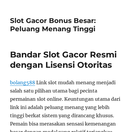
Slot Gacor Bonus Besar:
Peluang Menang Tinggi
Bandar Slot Gacor Resmi
dengan Lisensi Otoritas
bolang588
Link slot mudah menang menjadi
salah satu pilihan utama bagi pecinta
permainan slot online. Keuntungan utama dari
link ini adalah peluang menang yang lebih
tinggi berkat sistem yang dirancang khusus.
Pemain bisa merasakan sensasi kemenangan