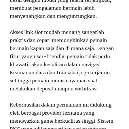
besar dengan modal yang relatif terjangkau,
membuat pengalaman bermain lebih
menyenangkan dan menguntungkan.
Akses link slot mudah menang sangatlah
praktis dan cepat, memungkinkan pemain
bermain kapan saja dan di mana saja. Dengan
fitur yang user-friendly, pemain tidak perlu
khawatir akan kesulitan dalam navigasi.
Keamanan data dan transaksi juga terjamin,
sehingga pemain merasa nyaman saat
melakukan deposit maupun withdraw.
Keberhasilan dalam permainan ini didukung
oleh berbagai provider ternama yang
menawarkan game berkualitas tinggi. Sistem