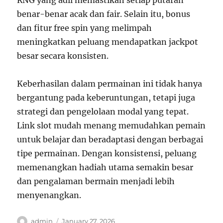
RNG yang adil memastikan setiap putaran
benar-benar acak dan fair. Selain itu, bonus
dan fitur free spin yang melimpah
meningkatkan peluang mendapatkan jackpot
besar secara konsisten.
Keberhasilan dalam permainan ini tidak hanya
bergantung pada keberuntungan, tetapi juga
strategi dan pengelolaan modal yang tepat.
Link slot mudah menang memudahkan pemain
untuk belajar dan beradaptasi dengan berbagai
tipe permainan. Dengan konsistensi, peluang
memenangkan hadiah utama semakin besar
dan pengalaman bermain menjadi lebih
menyenangkan.
Author
Posted
admin
January 27, 2026