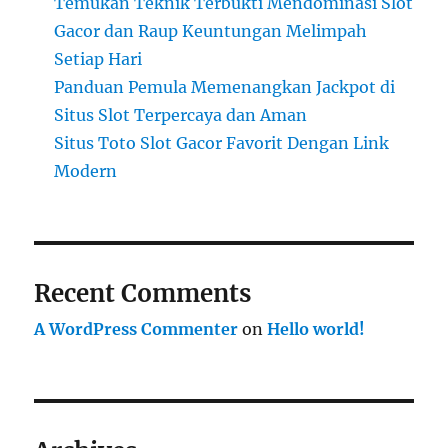
Temukan Teknik Terbukti Mendominasi Slot
Gacor dan Raup Keuntungan Melimpah
Setiap Hari
Panduan Pemula Memenangkan Jackpot di
Situs Slot Terpercaya dan Aman
Situs Toto Slot Gacor Favorit Dengan Link
Modern
Recent Comments
A WordPress Commenter
on
Hello world!