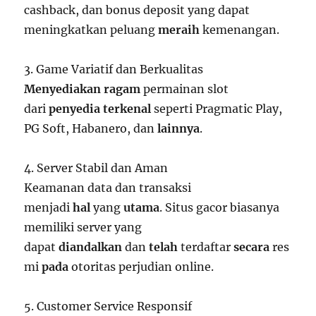
cashback, dan bonus deposit yang dapat
meningkatkan peluang
meraih
kemenangan.
3. Game Variatif dan Berkualitas
Menyediakan ragam
permainan slot
dari
penyedia terkenal
seperti Pragmatic Play,
PG Soft, Habanero, dan
lainnya
.
4. Server Stabil dan Aman
Keamanan data dan transaksi
menjadi
hal
yang
utama
. Situs gacor biasanya
memiliki server yang
dapat
diandalkan
dan
telah
terdaftar
secara
res
mi
pada
otoritas perjudian online.
5. Customer Service Responsif