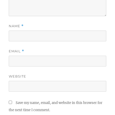
NAME
*
EMAIL
*
WEBSITE
Save my name, email, and website in this browser for
the next time I comment.