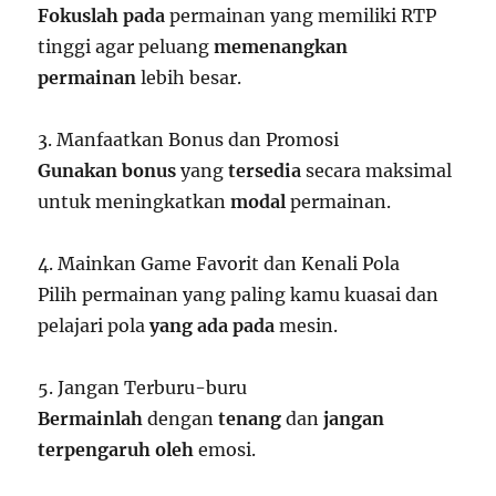
Fokuslah pada
permainan yang memiliki RTP
tinggi agar peluang
memenangkan
permainan
lebih besar.
3. Manfaatkan Bonus dan Promosi
Gunakan bonus
yang
tersedia
secara maksimal
untuk meningkatkan
modal
permainan.
4. Mainkan Game Favorit dan Kenali Pola
Pilih permainan yang paling kamu kuasai dan
pelajari pola
yang ada pada
mesin.
5. Jangan Terburu-buru
Bermainlah
dengan
tenang
dan
jangan
terpengaruh oleh
emosi.