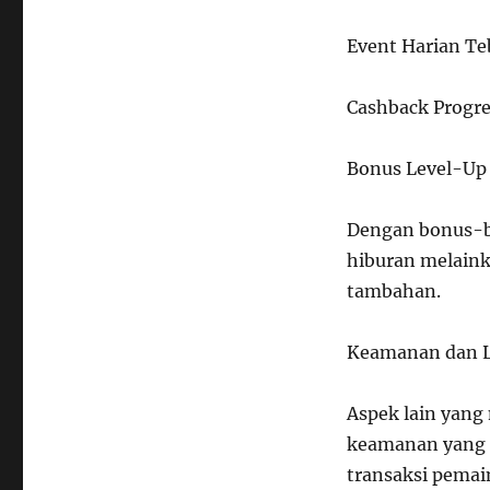
Event Harian Te
Cashback Progre
Bonus Level-Up 
Dengan bonus-b
hiburan melaink
tambahan.
Keamanan dan L
Aspek lain yan
keamanan yang k
transaksi pemai