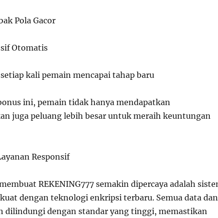
bak Pola Gacor
sif Otomatis
setiap kali pemain mencapai tahap baru
onus ini, pemain tidak hanya mendapatkan
an juga peluang lebih besar untuk meraih keuntungan
ayanan Responsif
g membuat REKENING777 semakin dipercaya adalah sist
uat dengan teknologi enkripsi terbaru. Semua data dan
n dilindungi dengan standar yang tinggi, memastikan