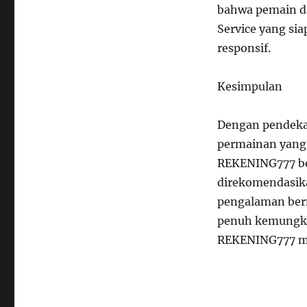
bahwa pemain da
Service yang si
responsif.
Kesimpulan
Dengan pendekat
permainan yang 
REKENING777 berh
direkomendasika
pengalaman berm
penuh kemungk
REKENING777 mer