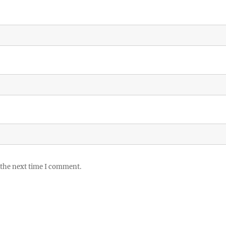
 the next time I comment.