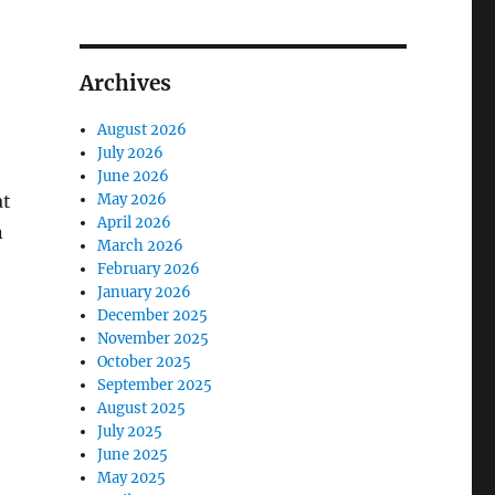
Archives
August 2026
July 2026
June 2026
at
May 2026
April 2026
n
March 2026
February 2026
January 2026
December 2025
November 2025
October 2025
September 2025
August 2025
July 2025
June 2025
May 2025