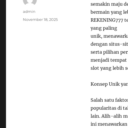
semakin maju de
Author
admin
bermain yang le
Posted
November 18, 2025
REKENING777 tela
on
yang paling
unik, menawark
dengan situs-si
serta pilihan p
menjadi tempat 
slot yang lebih
Konsep Unik ya
Salah satu fak
popularitas di 
lain. Alih-alih 
ini menawarkan d