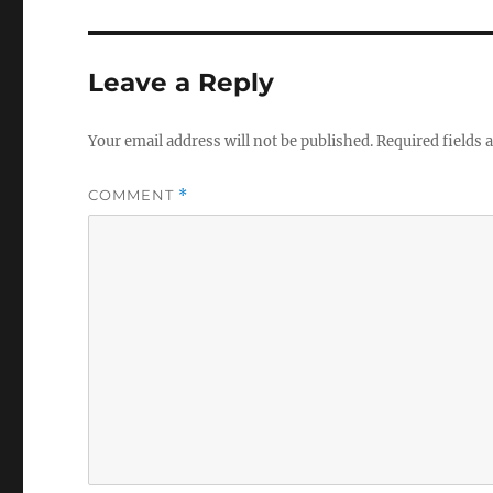
Leave a Reply
Your email address will not be published.
Required fields
COMMENT
*