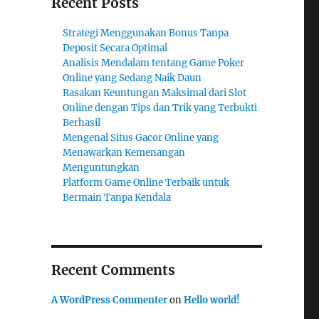
Recent Posts
Strategi Menggunakan Bonus Tanpa
Deposit Secara Optimal
Analisis Mendalam tentang Game Poker
Online yang Sedang Naik Daun
Rasakan Keuntungan Maksimal dari Slot
Online dengan Tips dan Trik yang Terbukti
Berhasil
Mengenal Situs Gacor Online yang
Menawarkan Kemenangan
Menguntungkan
Platform Game Online Terbaik untuk
Bermain Tanpa Kendala
Recent Comments
A WordPress Commenter
on
Hello world!