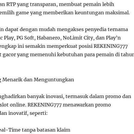
an RTP yang transparan, membuat pemain lebih
milih game yang memberikan keuntungan maksimal.
ain dapat dengan mudah mengakses penyedia ternama
c Play, PG Soft, Habanero, NoLimit City, dan Play’n
lengkap ini semakin memperkuat posisi REKENING777
lot gacor yang memenuhi kebutuhan para pemain di tahu
g Menarik dan Menguntungkan
ghadirkan banyak inovasi, termasuk dalam promo dan
s slot online. REKENING777 menawarkan promo
an inovatif, seperti:
eal-Time tanpa batasan klaim