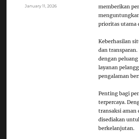
Posted
January 11, 2026
memberikan pen
on
menguntungkan
prioritas utama 
Keberhasilan sit
dan transparan.
dengan peluang 
layanan pelangg
pengalaman ber
Penting bagi pem
terpercaya. Deng
transaksi aman 
disediakan unt
berkelanjutan.