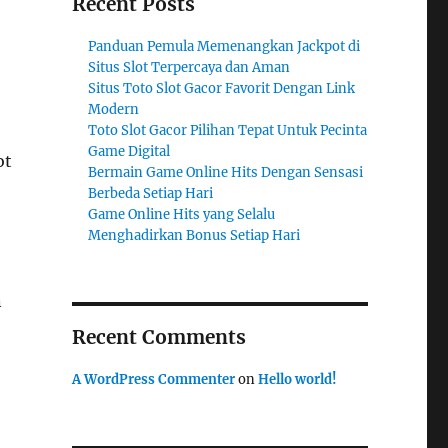
Recent Posts
Panduan Pemula Memenangkan Jackpot di
Situs Slot Terpercaya dan Aman
Situs Toto Slot Gacor Favorit Dengan Link
Modern
Toto Slot Gacor Pilihan Tepat Untuk Pecinta
Game Digital
ot
Bermain Game Online Hits Dengan Sensasi
Berbeda Setiap Hari
Game Online Hits yang Selalu
Menghadirkan Bonus Setiap Hari
n
Recent Comments
A WordPress Commenter
on
Hello world!