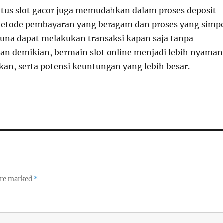
us slot gacor juga memudahkan dalam proses deposit
Metode pembayaran yang beragam dan proses yang simp
na dapat melakukan transaksi kapan saja tanpa
n demikian, bermain slot online menjadi lebih nyaman
n, serta potensi keuntungan yang lebih besar.
 are marked
*