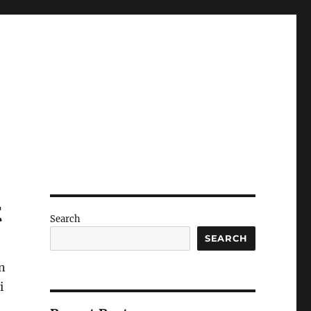
t
Search
SEARCH
n
i