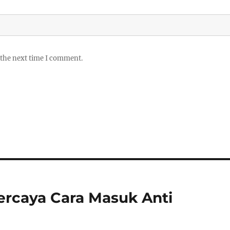
 the next time I comment.
ercaya Cara Masuk Anti