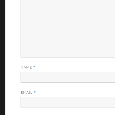
NAME
*
EMAIL
*