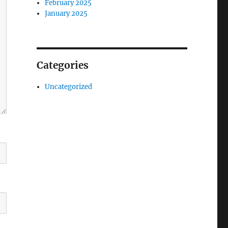
February 2025
January 2025
Categories
Uncategorized