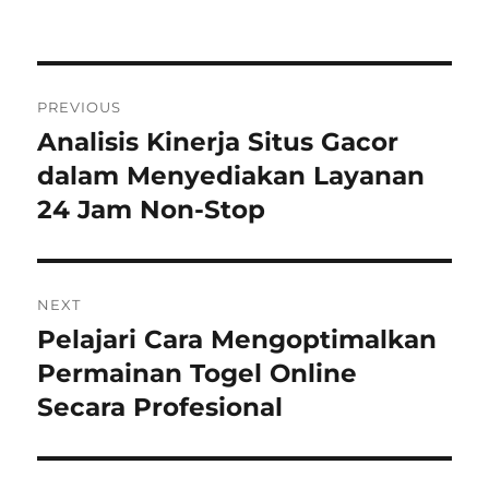
Post
PREVIOUS
navigation
Analisis Kinerja Situs Gacor
Previous
post:
dalam Menyediakan Layanan
24 Jam Non-Stop
NEXT
Pelajari Cara Mengoptimalkan
Next
post:
Permainan Togel Online
Secara Profesional