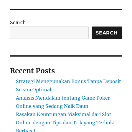
Search
SEARCH
Recent Posts
Strategi Menggunakan Bonus Tanpa Deposit
Secara Optimal
Analisis Mendalam tentang Game Poker
Online yang Sedang Naik Daun
Rasakan Keuntungan Maksimal dari Slot
Online dengan Tips dan Trik yang Terbukti
Berhasil