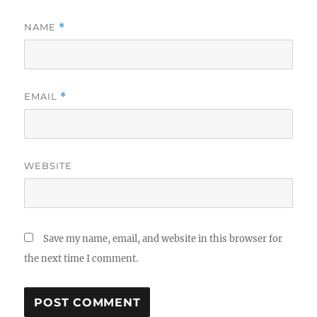
NAME
*
EMAIL
*
WEBSITE
Save my name, email, and website in this browser for
the next time I comment.