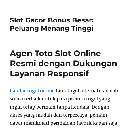
Slot Gacor Bonus Besar:
Peluang Menang Tinggi
Agen Toto Slot Online
Resmi dengan Dukungan
Layanan Responsif
bandar togel online
Link togel alternatif adalah
solusi terbaik untuk para pecinta togel yang
ingin tetap bermain tanpa kendala. Dengan
akses yang mudah dan terpercaya, pemain
dapat menikmati permainan favorit kapan saja